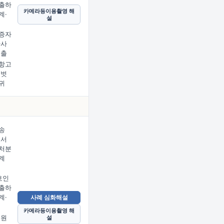
출하
카메라등이용촬영 해
계·
설
증자
사사
제출
항고
명벗
귀
송
에서
처분
계
호인
출하
계·
사례 심화해설
카메라등이용촬영 해
 원
설