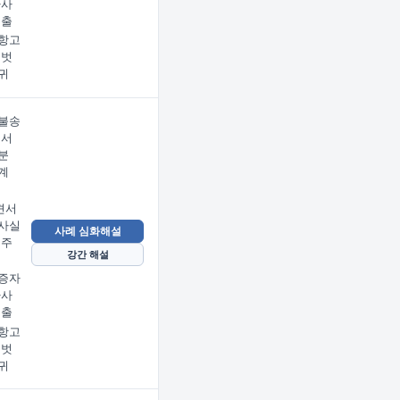
사사
제출
항고
명벗
귀
불송
에서
분
계
견서
사실
사례 심화해설
 주
강간 해설
증자
사사
제출
항고
명벗
귀