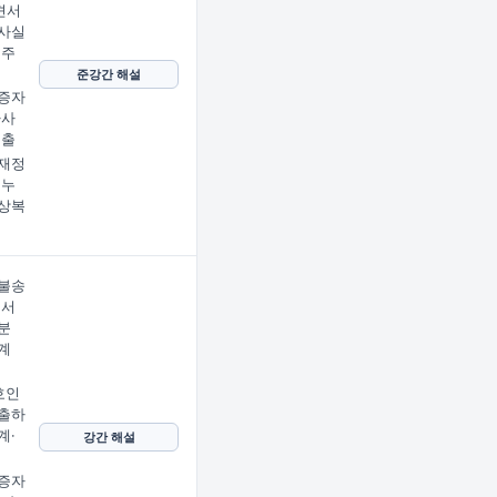
견서
사실
 주
준강간 해설
증자
사사
제출
재정
 누
상복
불송
에서
분
계
호인
출하
계·
강간 해설
증자