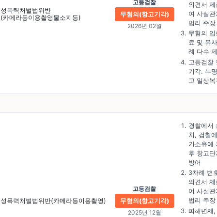
고등검찰
의견서 제
성폭력처벌법위반
여 사실관
무혐의(항고기각)
(카메라등이용촬영물소지등)
법리 주장
2026년 02월
무혐의 입
료 및 유
례 다수 
고등검찰 
기각. 누
고 일상복
경찰에서 
치, 검찰
기소유예 
후 항고단
방어
3차례 변
의견서 제
고등검찰
여 사실관
법리 주장
성폭력처벌법위반
(카메라등이용촬영)
무혐의(항고기각)
피해변제,
2025년 12월