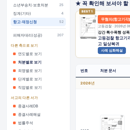
★ 꼭 확인해 보셔야 할
소년부송치·보호처분
25
BEST 1
징계(기타)
4
무혐의(항고기각
항고·재정신청
52
고등검찰 · 2026년 0
피해자대리(성공)
207
고등검찰 항고기각
고 일상복귀
다른 축으로 보기
사례 심화해설
연도별로 보기
처분별로 보기
죄명별로 보기
번호
처분 문서
단계별로 보기
2026년
직업별로 보기
서고의 다른 서가
종결사례DB
종결사례해설
법률주석