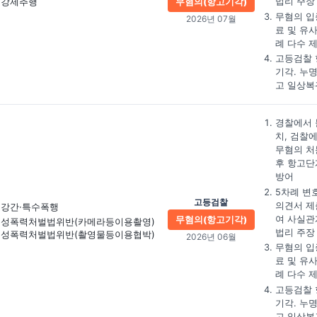
법리 주장
강제추행
무혐의(항고기각)
무혐의 입
2026년 07월
료 및 유
례 다수 
고등검찰 
기각. 누
고 일상복
경찰에서 
치, 검찰
무혐의 처
후 항고단
방어
5차례 변
고등검찰
의견서 제
강간·특수폭행
여 사실관
무혐의(항고기각)
성폭력처벌법위반
(카메라등이용촬영)
법리 주장
성폭력처벌법위반
(촬영물등이용협박)
2026년 06월
무혐의 입
료 및 유
례 다수 
고등검찰 
기각. 누
고 일상복