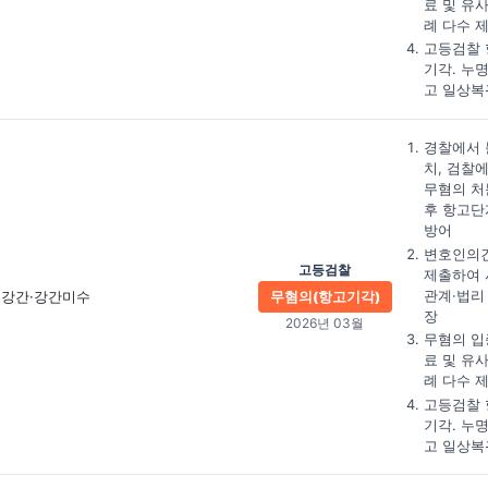
료 및 유
례 다수 
고등검찰 
기각. 누
고 일상복
경찰에서 
치, 검찰
무혐의 처
후 항고단
방어
변호인의
고등검찰
제출하여 
관계·법리
강간·강간미수
무혐의(항고기각)
장
2026년 03월
무혐의 입
료 및 유
례 다수 
고등검찰 
기각. 누
고 일상복