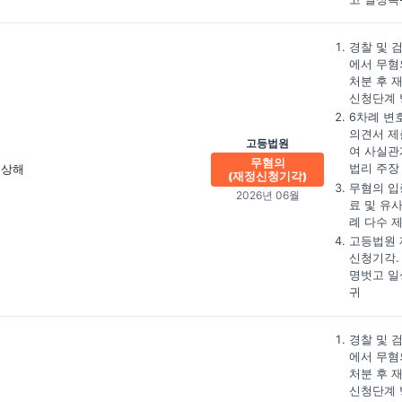
경찰 및 
에서 무혐
처분 후 
신청단계 
6차례 변
의견서 제
고등법원
여 사실관
무혐의
법리 주장
상해
(재정신청기각)
무혐의 입
2026년 06월
료 및 유
례 다수 
고등법원 
신청기각.
명벗고 일
귀
경찰 및 
에서 무혐
처분 후 
신청단계 