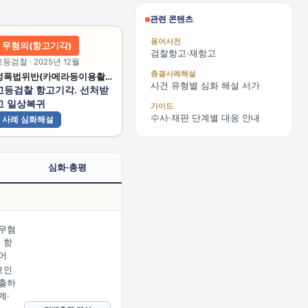
관련 콘텐츠
용어사전
무혐의(항고기각)
검찰항고·재항고
등검찰 · 2025년 12월
종결사례해설
성폭법위반(카메라등이용촬영)
사건 유형별 심화 해설 서가
고등검찰 항고기각. 선처받
고 일상복귀
가이드
수사·재판 단계별 대응 안내
사례 심화해설
심화·총평
무혐
 항
어
호인
출하
계·