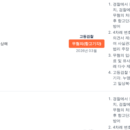
경찰에서 
치, 검찰
무혐의 처
후 항고단
방어
4차례 변
고등검찰
의견서 제
여 사실관
상해
무혐의(항고기각)
법리 주장
2026년 03월
무혐의 입
료 및 유
례 다수 
고등검찰 
기각. 누
고 일상복
경찰에서 
치, 검찰
무혐의 처
후 항고단
방어
4차례 변