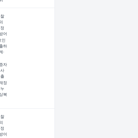
검찰
의
재정
방어
호인
출하
계·
증자
사사
제출
재정
 누
상복
검찰
의
재정
방어