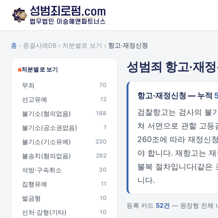
홈
› 종결사례DB › 처분별로 보기 ›
항고·재정신청
성범죄 항고·재
처분별로 보기
무죄
70
항고·재정신청 — 누적
선고유예
12
검찰항고는 검사의 불기
불기소(혐의없음)
188
쳐 서면으로 관할 고등
불기소(공소권없음)
1
260조에 따라 재정신
불기소(기소유예)
230
야 합니다. 재항고는 
불송치(혐의없음)
262
불복 절차입니다(같은 
석방·구속취소
30
니다.
집행유예
11
벌금형
10
등록 카드
52건
— 원장형 전체 
선처·감형(기타)
10