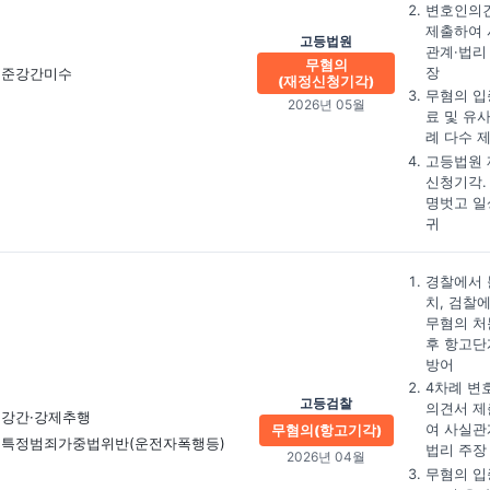
변호인의
제출하여 
고등법원
관계·법리
무혐의
장
준강간미수
(재정신청기각)
무혐의 입
2026년 05월
료 및 유
례 다수 
고등법원 
신청기각.
명벗고 일
귀
경찰에서 
치, 검찰
무혐의 처
후 항고단
방어
4차례 변
고등검찰
의견서 제
강간·강제추행
여 사실관
무혐의(항고기각)
특정범죄가중법위반(운전자폭행등)
법리 주장
2026년 04월
무혐의 입