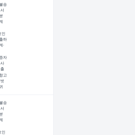
불송
에서
분
계
호인
출하
계·
증자
사사
제출
항고
명벗
귀
불송
에서
분
계
호인