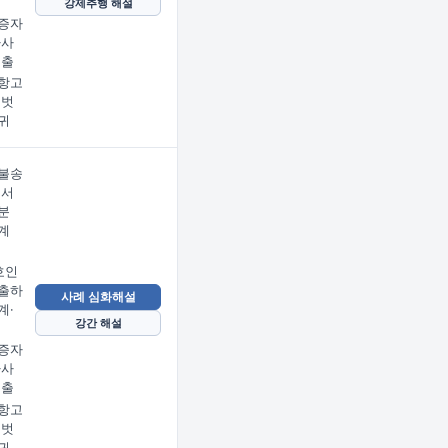
강제추행 해설
증자
사사
제출
항고
명벗
귀
불송
에서
분
계
호인
출하
사례 심화해설
계·
강간 해설
증자
사사
제출
항고
명벗
귀