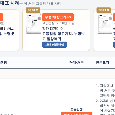
 대표 사례
— 이 처분 그룹의 대표 사례
BEST 2
BEST 3
)
무혐의(항고기각)
6월
고등검찰 · 2026년 03월
고
강간 특수폭행 성폭법위반(카메라등이용촬영) 성폭법위반(촬영물등이용협박)
강간 강간미수
. 누명벗
고등검찰 항고기각. 누명벗
고 일상복귀
사례 심화해설
죄명
단계·처분
변론요지
검찰에서 
의 처분 후
고단계 방
2차례 변
의견서 제
고등검찰
여 사실관