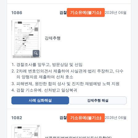
1086
검찰
2026년 06월
기소유예(불기소)
강제추행
경찰조사를 앞두고, 방문상담 및 선임
2차례 변호인의견서 제출하여 사실관계·법리 주장하고, 다수
의 양형자료 제출하여 선처 호소
피해변제, 원만한 합의 성사 및 진지한 재범예방 노력 지원
검찰 기소유예. 선처받고 일상복귀
사례 심화해설
강제추행 해설
1082
검찰
2026년 06월
기소유예(불기소)
성폭력처벌법위반
(카메라등이용촬영)