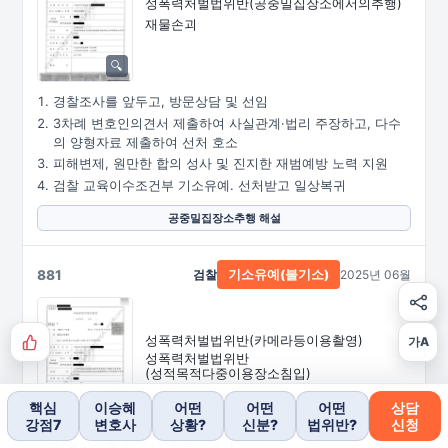
성폭력처벌법위반
(공중밀집장소에서의추행)
재물손괴
경찰조사를 앞두고, 방문상담 및 선임
3차례 변호인의견서 제출하여 사실관계·법리 주장하고, 다수
의 양형자료 제출하여 선처 호소
피해변제, 원만한 합의 성사 및 진지한 재범예방 노력 지원
검찰 교육이수조건부 기소유예. 선처받고 일상복귀
공중밀집장소추행 해설
881
검찰
2025년 06월
기소유예(불기소)
성폭력처벌법위반
(카메라등이용촬영)
가A
성폭력처벌법위반
(성적목적다중이용장소침입)
핵심
이승혜
어떤
어떤
어떤
상담
강점7
변호사
상황?
신분?
법위반?
신청
경찰조사를 앞두고, 방문상담 및 선임