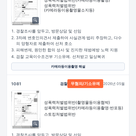
성폭력처벌법위반
(카메라등이용촬영물소지등)
경찰조사를 앞두고, 방문상담 및 선임
3차례 변호인의견서 제출하여 사실관계·법리 주장하고, 다수
의 양형자료 제출하여 선처 호소
피해변제, 원만한 합의 성사 및 진지한 재범예방 노력 지원
검찰 교육이수조건부 기소유예. 선처받고 일상복귀
카메라등이용촬영 해설
1081
검찰
2026년 05월
무혐의/기소유예
성폭력처벌법위반
(촬영물등이용협박)
성폭력처벌법위반
(카메라등이용촬영·
반포등)
스토킹처벌법위반
경찰조사를 앞두고, 방문상담 및 선임