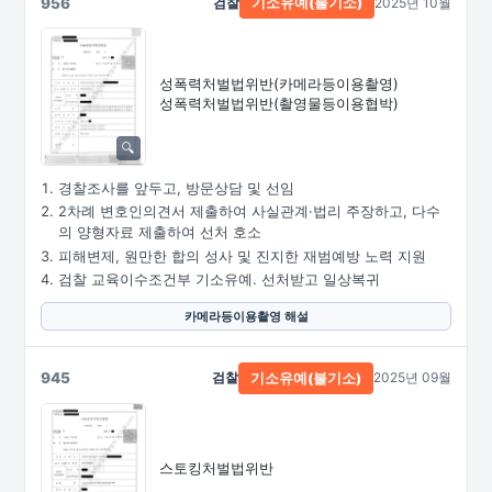
956
검찰
2025년 10월
기소유예(불기소)
성폭력처벌법위반
(카메라등이용촬영)
성폭력처벌법위반
(촬영물등이용협박)
경찰조사를 앞두고, 방문상담 및 선임
2차례 변호인의견서 제출하여 사실관계·법리 주장하고, 다수
의 양형자료 제출하여 선처 호소
피해변제, 원만한 합의 성사 및 진지한 재범예방 노력 지원
검찰 교육이수조건부 기소유예. 선처받고 일상복귀
카메라등이용촬영 해설
945
검찰
2025년 09월
기소유예(불기소)
스토킹처벌법위반