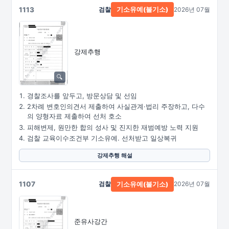
1113
검찰
2026년 07월
기소유예(불기소)
강제추행
경찰조사를 앞두고, 방문상담 및 선임
2차례 변호인의견서 제출하여 사실관계·법리 주장하고, 다수
의 양형자료 제출하여 선처 호소
피해변제, 원만한 합의 성사 및 진지한 재범예방 노력 지원
검찰 교육이수조건부 기소유예. 선처받고 일상복귀
강제추행 해설
1107
검찰
2026년 07월
기소유예(불기소)
준유사강간