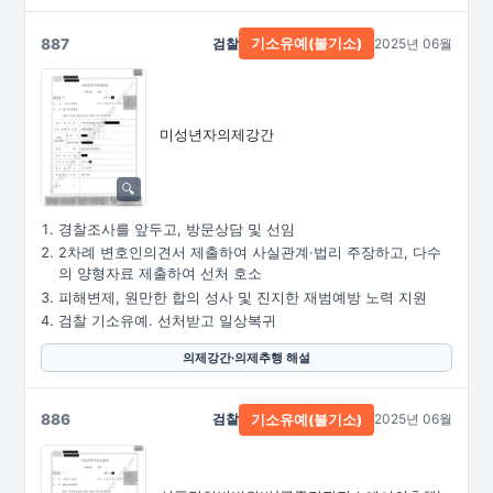
887
검찰
2025년 06월
기소유예(불기소)
미성년자의제강간
경찰조사를 앞두고, 방문상담 및 선임
2차례 변호인의견서 제출하여 사실관계·법리 주장하고, 다수
의 양형자료 제출하여 선처 호소
피해변제, 원만한 합의 성사 및 진지한 재범예방 노력 지원
검찰 기소유예. 선처받고 일상복귀
의제강간·의제추행 해설
886
검찰
2025년 06월
기소유예(불기소)