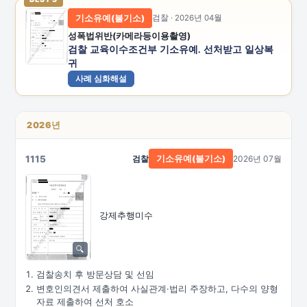
기소유예(불기소)
검찰 · 2026년 04월
성폭법위반(카메라등이용촬영)
검찰 교육이수조건부 기소유예. 선처받고 일상복
귀
사례 심화해설
2026년
1115
검찰
2026년 07월
기소유예(불기소)
강제추행미수
검찰송치 후 방문상담 및 선임
변호인의견서 제출하여 사실관계·법리 주장하고, 다수의 양형
자료 제출하여 선처 호소