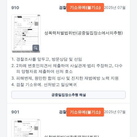
910
검찰
2025년 07월
기소유예(불기소)
성폭력처벌법위반
(공중밀집장소에서의추행)
경찰조사를 앞두고, 방문상담 및 선임
2차례 변호인의견서 제출하여 사실관계·법리 주장하고, 다수
의 양형자료 제출하여 선처 호소
피해변제, 원만한 합의 성사 및 진지한 재범예방 노력 지원
검찰 기소유예. 선처받고 일상복귀
공중밀집장소추행 해설
901
검찰
2025년 07월
기소유예(불기소)