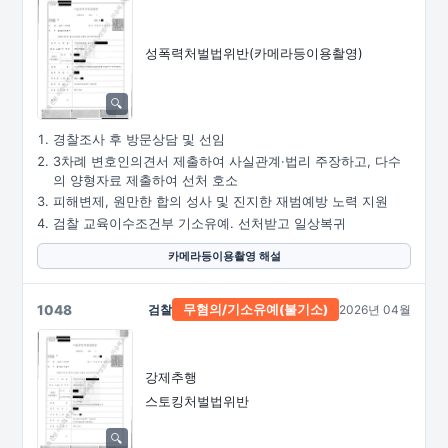
성폭력처벌법위반
(카메라등이용촬영)
경찰조사 후 방문상담 및 선임
3차례 변호인의견서 제출하여 사실관계·법리 주장하고, 다수
의 양형자료 제출하여 선처 호소
피해변제, 원만한 합의 성사 및 진지한 재범예방 노력 지원
검찰 교육이수조건부 기소유예. 선처받고 일상복귀
카메라등이용촬영 해설
1048
검찰
2026년 04월
무혐의/
기소유예(불기소)
강제추행
스토킹처벌법위반