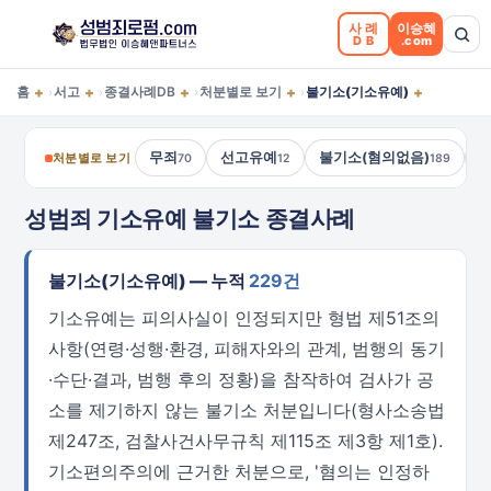
사례
이승혜
DB
.com
+
+
+
+
+
홈
서고
종결사례DB
처분별로 보기
불기소(기소유예)
›
›
›
›
무죄
선고유예
불기소(혐의없음)
처분별로 보기
70
12
189
성범죄 기소유예 불기소 종결사례
불기소(기소유예) — 누적
229건
기소유예는 피의사실이 인정되지만 형법 제51조의
사항(연령·성행·환경, 피해자와의 관계, 범행의 동기
·수단·결과, 범행 후의 정황)을 참작하여 검사가 공
소를 제기하지 않는 불기소 처분입니다(형사소송법
제247조, 검찰사건사무규칙 제115조 제3항 제1호).
기소편의주의에 근거한 처분으로, '혐의는 인정하