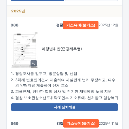
2025년
988
검찰
2025년 12월
기소유예(불기소)
아청법위반(준강제추행)
경찰조사를 앞두고, 방문상담 및 선임
3차례 변호인의견서 제출하여 사실관계·법리 주장하고, 다수
의 양형자료 제출하여 선처 호소
피해변제, 원만한 합의 성사 및 진지한 재범예방 노력 지원
검찰 보호관찰소선도위탁조건부 기소유예. 선처받고 일상복귀
사례 심화해설
969
검찰
2025년 11월
기소유예(불기소)