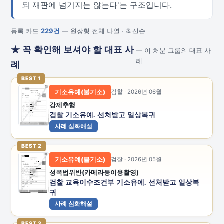
되 재판에 넘기지는 않는다'는 구조입니다.
등록 카드
229건
— 원장형 전체 나열 · 최신순
★ 꼭 확인해 보셔야 할 대표 사
— 이 처분 그룹의 대표 사
례
례
BEST 1
기소유예(불기소)
검찰 · 2026년 06월
강제추행
검찰 기소유예. 선처받고 일상복귀
사례 심화해설
BEST 2
기소유예(불기소)
검찰 · 2026년 05월
성폭법위반(카메라등이용촬영)
검찰 교육이수조건부 기소유예. 선처받고 일상복
귀
사례 심화해설
BEST 3