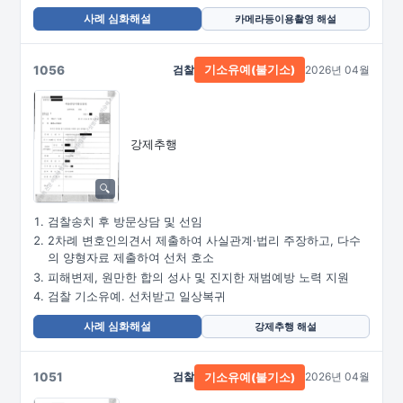
사례 심화해설
카메라등이용촬영 해설
1056
검찰
2026년 04월
기소유예(불기소)
강제추행
검찰송치 후 방문상담 및 선임
2차례 변호인의견서 제출하여 사실관계·법리 주장하고, 다수
의 양형자료 제출하여 선처 호소
피해변제, 원만한 합의 성사 및 진지한 재범예방 노력 지원
검찰 기소유예. 선처받고 일상복귀
사례 심화해설
강제추행 해설
1051
검찰
2026년 04월
기소유예(불기소)