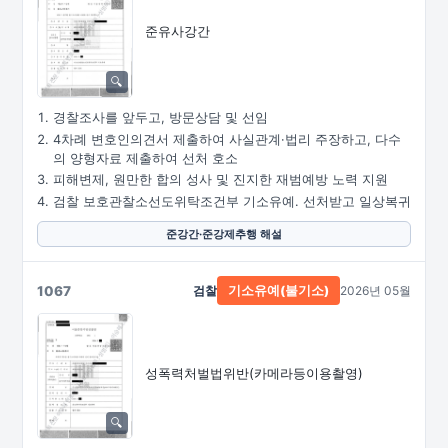
준유사강간
경찰조사를 앞두고, 방문상담 및 선임
4차례 변호인의견서 제출하여 사실관계·법리 주장하고, 다수
의 양형자료 제출하여 선처 호소
피해변제, 원만한 합의 성사 및 진지한 재범예방 노력 지원
검찰 보호관찰소선도위탁조건부 기소유예. 선처받고 일상복귀
준강간·준강제추행 해설
1067
검찰
2026년 05월
기소유예(불기소)
성폭력처벌법위반
(카메라등이용촬영)