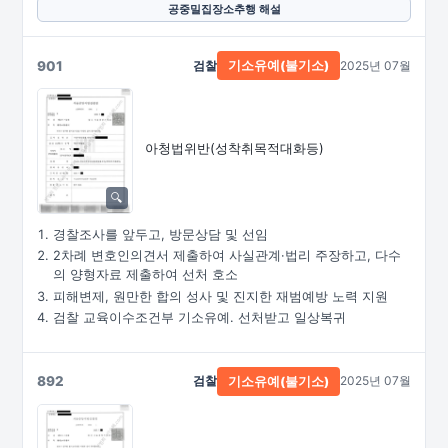
공중밀집장소추행 해설
901
검찰
2025년 07월
기소유예(불기소)
아청법위반(성착취목적대화등)
경찰조사를 앞두고, 방문상담 및 선임
2차례 변호인의견서 제출하여 사실관계·법리 주장하고, 다수
의 양형자료 제출하여 선처 호소
피해변제, 원만한 합의 성사 및 진지한 재범예방 노력 지원
검찰 교육이수조건부 기소유예. 선처받고 일상복귀
892
검찰
2025년 07월
기소유예(불기소)