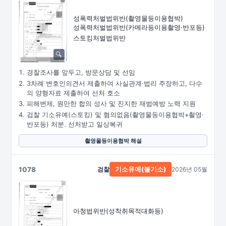
성폭력처벌법위반
(촬영물등이용협박)
성폭력처벌법위반
(카메라등이용촬영·
반포등)
스토킹처벌법위반
경찰조사를 앞두고, 방문상담 및 선임
3차례 변호인의견서 제출하여 사실관계·법리 주장하고, 다수
의 양형자료 제출하여 선처 호소
피해변제, 원만한 합의 성사 및 진지한 재범예방 노력 지원
검찰 기소유예(스토킹) 및 혐의없음(촬영물등이용협박+촬영·
반포등) 처분. 선처받고 일상복귀
촬영물등이용협박 해설
1078
검찰
2026년 05월
기소유예(불기소)
아청법위반(성착취목적대화등)