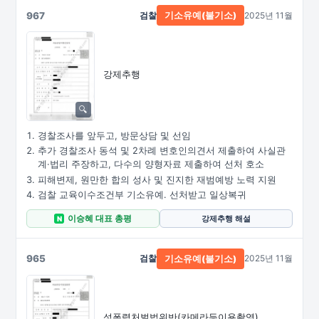
967
검찰
2025년 11월
기소유예(불기소)
강제추행
경찰조사를 앞두고, 방문상담 및 선임
추가 경찰조사 동석 및 2차례 변호인의견서 제출하여 사실관
계·법리 주장하고, 다수의 양형자료 제출하여 선처 호소
피해변제, 원만한 합의 성사 및 진지한 재범예방 노력 지원
검찰 교육이수조건부 기소유예. 선처받고 일상복귀
이승혜 대표 총평
강제추행 해설
N
965
검찰
2025년 11월
기소유예(불기소)
성폭력처벌법위반
(카메라등이용촬영)