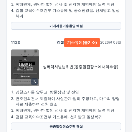
피해변제, 원만한 합의 성사 및 진지한 재범예방 노력 지원
검찰 교육이수조건부 기소유예 및 공소권없음. 선처받고 일상
복귀
카메라등이용촬영 해설
1120
검찰
2026년 08월
기소유예(불기소)
성폭력처벌법위반
(공중밀집장소에서의추행)
경찰조사를 앞두고, 방문상담 및 선임
변호인의견서 제출하여 사실관계·법리 주장하고, 다수의 양형
자료 제출하여 선처 호소
피해변제, 원만한 합의 성사 및 진지한 재범예방 노력 지원
검찰 교육이수조건부 기소유예. 선처받고 일상복귀
공중밀집장소추행 해설