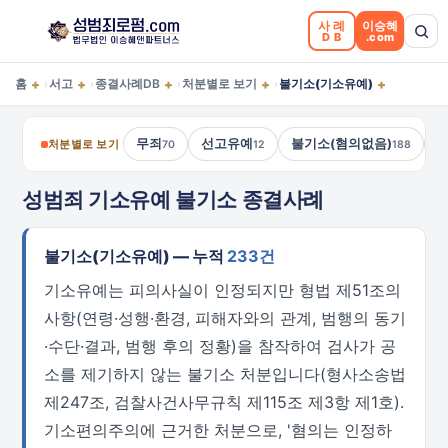
사례
이승혜
DB
.com
+
+
+
+
+
홈
서고
종결사례DB
처분별로 보기
불기소(기소유예)
›
›
›
›
무죄
선고유예
불기소(혐의없음)
처분별로 보기
70
12
188
성범죄 기소유예 불기소 종결사례
불기소(기소유예) — 누적
233건
기소유예는 피의사실이 인정되지만 형법 제51조의
사항(연령·성행·환경, 피해자와의 관계, 범행의 동기
·수단·결과, 범행 후의 정황)을 참작하여 검사가 공
소를 제기하지 않는 불기소 처분입니다(형사소송법
제247조, 검찰사건사무규칙 제115조 제3항 제1호).
기소편의주의에 근거한 처분으로, '혐의는 인정하