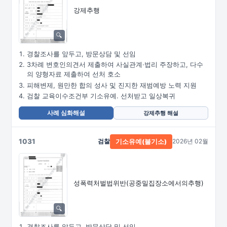
강제추행
경찰조사를 앞두고, 방문상담 및 선임
3차례 변호인의견서 제출하여 사실관계·법리 주장하고, 다수
의 양형자료 제출하여 선처 호소
피해변제, 원만한 합의 성사 및 진지한 재범예방 노력 지원
검찰 교육이수조건부 기소유예. 선처받고 일상복귀
사례 심화해설
강제추행 해설
1031
검찰
2026년 02월
기소유예(불기소)
성폭력처벌법위반
(공중밀집장소에서의추행)
경찰조사를 앞두고, 방문상담 및 선임