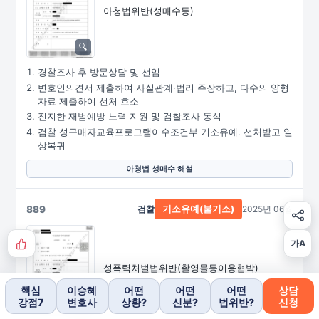
아청법위반(성매수등)
경찰조사 후 방문상담 및 선임
변호인의견서 제출하여 사실관계·법리 주장하고, 다수의 양형
자료 제출하여 선처 호소
진지한 재범예방 노력 지원 및 검찰조사 동석
검찰 성구매자교육프로그램이수조건부 기소유예. 선처받고 일
상복귀
아청법 성매수 해설
889
검찰
2025년 06월
기소유예(불기소)
가A
성폭력처벌법위반
(촬영물등이용협박)
핵심
이승혜
어떤
어떤
어떤
상담
강점7
변호사
상황?
신분?
법위반?
신청