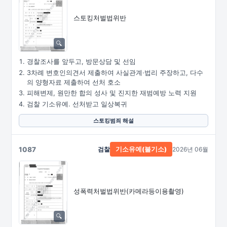
스토킹처벌법위반
경찰조사를 앞두고, 방문상담 및 선임
3차례 변호인의견서 제출하여 사실관계·법리 주장하고, 다수
의 양형자료 제출하여 선처 호소
피해변제, 원만한 합의 성사 및 진지한 재범예방 노력 지원
검찰 기소유예. 선처받고 일상복귀
스토킹범죄 해설
1087
검찰
2026년 06월
기소유예(불기소)
성폭력처벌법위반
(카메라등이용촬영)