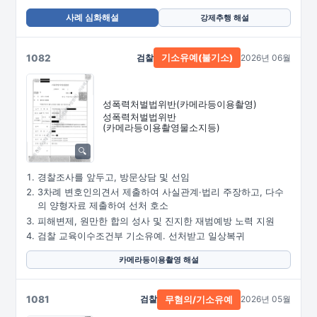
사례 심화해설
강제추행 해설
1082
검찰
2026년 06월
기소유예(불기소)
성폭력처벌법위반
(카메라등이용촬영)
성폭력처벌법위반
(카메라등이용촬영물소지등)
경찰조사를 앞두고, 방문상담 및 선임
3차례 변호인의견서 제출하여 사실관계·법리 주장하고, 다수
의 양형자료 제출하여 선처 호소
피해변제, 원만한 합의 성사 및 진지한 재범예방 노력 지원
검찰 교육이수조건부 기소유예. 선처받고 일상복귀
카메라등이용촬영 해설
1081
검찰
2026년 05월
무혐의/기소유예