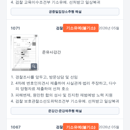
검찰 교육이수조건부 기소유예. 선처받고 일상복귀
공중밀집장소추행 해설
1071
검찰
2026년 05월
기소유예(불기소)
준유사강간
경찰조사를 앞두고, 방문상담 및 선임
4차례 변호인의견서 제출하여 사실관계·법리 주장하고, 다수
의 양형자료 제출하여 선처 호소
피해변제, 원만한 합의 성사 및 진지한 재범예방 노력 지원
검찰 보호관찰소선도위탁조건부 기소유예. 선처받고 일상복귀
준강간·준강제추행 해설
1067
검찰
2026년 05월
기소유예(불기소)