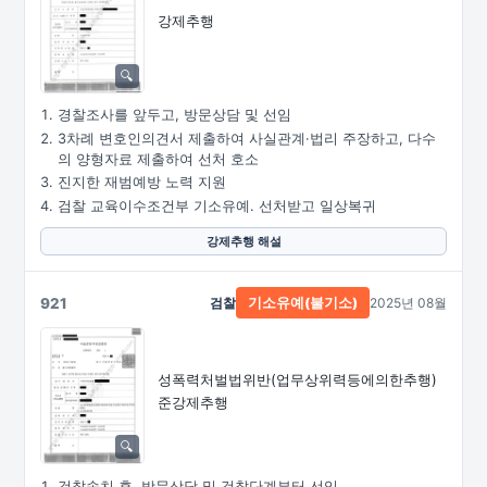
강제추행
경찰조사를 앞두고, 방문상담 및 선임
3차례 변호인의견서 제출하여 사실관계·법리 주장하고, 다수
의 양형자료 제출하여 선처 호소
진지한 재범예방 노력 지원
검찰 교육이수조건부 기소유예. 선처받고 일상복귀
강제추행 해설
921
검찰
2025년 08월
기소유예(불기소)
성폭력처벌법위반
(업무상위력등에의한추행)
준강제추행
검찰송치 후, 방문상담 및 검찰단계부터 선임