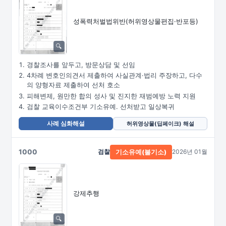
성폭력처벌법위반
(허위영상물편집·
반포등)
경찰조사를 앞두고, 방문상담 및 선임
4차례 변호인의견서 제출하여 사실관계·법리 주장하고, 다수
의 양형자료 제출하여 선처 호소
피해변제, 원만한 합의 성사 및 진지한 재범예방 노력 지원
검찰 교육이수조건부 기소유예. 선처받고 일상복귀
사례 심화해설
허위영상물(딥페이크) 해설
1000
검찰
2026년 01월
기소유예(불기소)
강제추행