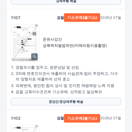
강제추행 해설
1107
검찰
2026년 07월
기소유예(불기소)
준유사강간
성폭력처벌법위반
(카메라등이용촬영)
경찰조사를 앞두고, 방문상담 및 선임
3차례 변호인의견서 제출하여 사실관계·법리 주장하고, 다수
의 양형자료 제출하여 선처 호소
피해변제, 원만한 합의 성사 및 진지한 재범예방 노력 지원
검찰 교육이수조건부 기소유예. 선처받고 일상복귀
준강간·준강제추행 해설
1102
검찰
2026년 07월
기소유예(불기소)