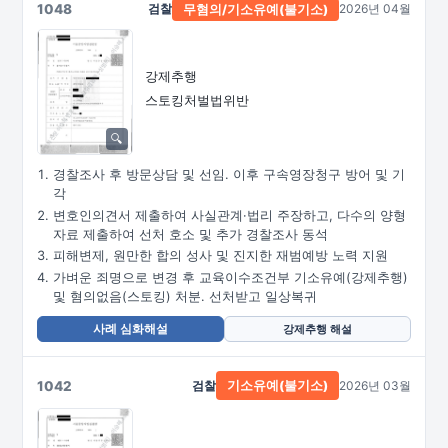
1048
검찰
2026년 04월
무혐의/
기소유예(불기소)
강제추행
스토킹처벌법위반
경찰조사 후 방문상담 및 선임. 이후 구속영장청구 방어 및 기
각
변호인의견서 제출하여 사실관계·법리 주장하고, 다수의 양형
자료 제출하여 선처 호소 및 추가 경찰조사 동석
피해변제, 원만한 합의 성사 및 진지한 재범예방 노력 지원
가벼운 죄명으로 변경 후 교육이수조건부 기소유예(강제추행)
및 혐의없음(스토킹) 처분. 선처받고 일상복귀
사례 심화해설
강제추행 해설
1042
검찰
2026년 03월
기소유예(불기소)