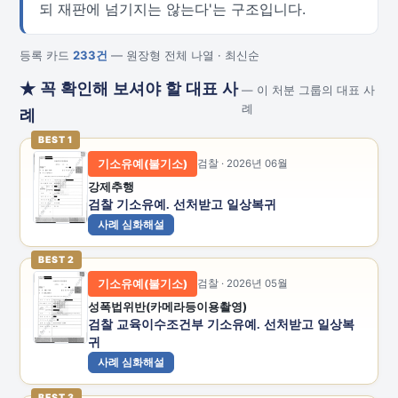
되 재판에 넘기지는 않는다'는 구조입니다.
등록 카드
233건
— 원장형 전체 나열 · 최신순
★ 꼭 확인해 보셔야 할 대표 사
— 이 처분 그룹의 대표 사
례
례
BEST 1
기소유예(불기소)
검찰 · 2026년 06월
강제추행
검찰 기소유예. 선처받고 일상복귀
사례 심화해설
BEST 2
기소유예(불기소)
검찰 · 2026년 05월
성폭법위반(카메라등이용촬영)
검찰 교육이수조건부 기소유예. 선처받고 일상복
귀
사례 심화해설
BEST 3