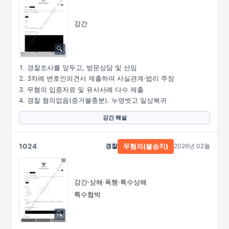
강간
경찰조사를 앞두고, 방문상담 및 선임
3차례 변호인의견서 제출하여 사실관계·법리 주장
무혐의 입증자료 및 유사사례 다수 제출
경찰 혐의없음(증거불충분). 누명벗고 일상복귀
강간 해설
1024
경찰
2026년 02월
무혐의(불송치)
강간·상해·폭행·특수상해
특수협박