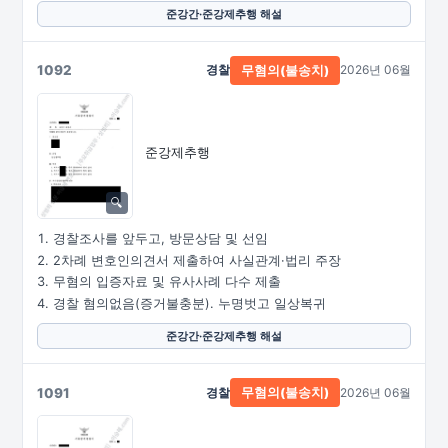
준강간·준강제추행 해설
1092
경찰
2026년 06월
무혐의(불송치)
준강제추행
경찰조사를 앞두고, 방문상담 및 선임
2차례 변호인의견서 제출하여 사실관계·법리 주장
무혐의 입증자료 및 유사사례 다수 제출
경찰 혐의없음(증거불충분). 누명벗고 일상복귀
준강간·준강제추행 해설
1091
경찰
2026년 06월
무혐의(불송치)