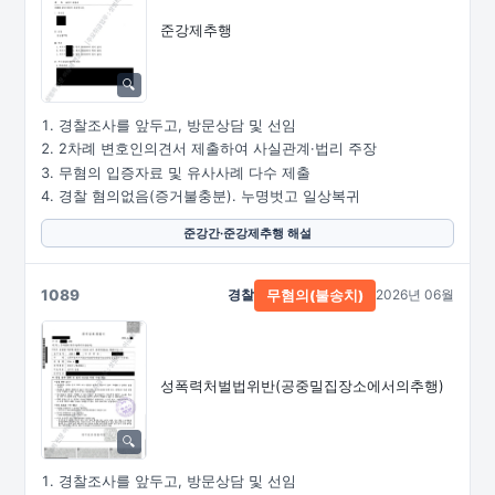
준강제추행
경찰조사를 앞두고, 방문상담 및 선임
2차례 변호인의견서 제출하여 사실관계·법리 주장
무혐의 입증자료 및 유사사례 다수 제출
경찰 혐의없음(증거불충분). 누명벗고 일상복귀
준강간·준강제추행 해설
1089
경찰
2026년 06월
무혐의(불송치)
성폭력처벌법위반
(공중밀집장소에서의추행)
경찰조사를 앞두고, 방문상담 및 선임