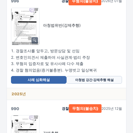
996
경찰
2026년 01월
무혐의(불송치)
아청법위반(강제추행)
경찰조사를 앞두고, 방문상담 및 선임
변호인의견서 제출하여 사실관계·법리 주장
무혐의 입증자료 및 유사사례 다수 제출
경찰 혐의없음(증거불충분). 누명벗고 일상복귀
사례 심화해설
아청법 강간·강제추행 해설
2025년
990
경찰
2025년 12월
무혐의(불송치)
강제추행