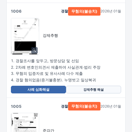
1006
경찰
2026년 01월
무혐의(불송치)
강제추행
경찰조사를 앞두고, 방문상담 및 선임
2차례 변호인의견서 제출하여 사실관계·법리 주장
무혐의 입증자료 및 유사사례 다수 제출
경찰 혐의없음(증거불충분). 누명벗고 일상복귀
사례 심화해설
강제추행 해설
1005
경찰
2026년 01월
무혐의(불송치)
준강간