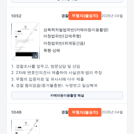
1052
경찰
2026년 04월
무혐의(불송치)
성폭력처벌법위반
(카메라등이용촬영)
아청법위반(강제추행)
아청법위반(위계등간음)
폭행·상해
경찰조사를 앞두고, 방문상담 및 선임
2차례 변호인의견서 제출하여 사실관계·법리 주장
무혐의 입증자료 및 유사사례 다수 제출
경찰 혐의없음(증거불충분). 누명벗고 일상복귀
카메라등이용촬영 해설
1049
경찰
2026년 04월
무혐의(불송치)