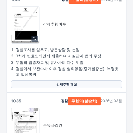
강제추행미수
경찰조사를 앞두고, 방문상담 및 선임
3차례 변호인의견서 제출하여 사실관계·법리 주장
무혐의 입증자료 및 유사사례 다수 제출
검찰에서 보완수사 이후 경찰 혐의없음(증거불충분). 누명벗
고 일상복귀
강제추행 해설
1035
경찰
2026년 03월
무혐의(불송치)
준유사강간