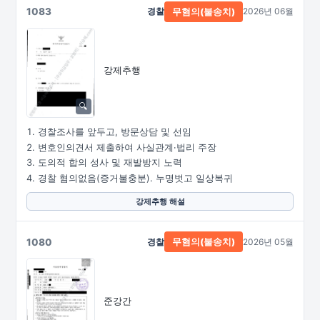
1083
경찰
2026년 06월
무혐의(불송치)
강제추행
경찰조사를 앞두고, 방문상담 및 선임
변호인의견서 제출하여 사실관계·법리 주장
도의적 합의 성사 및 재발방지 노력
경찰 혐의없음(증거불충분). 누명벗고 일상복귀
강제추행 해설
1080
경찰
2026년 05월
무혐의(불송치)
준강간