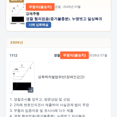
무혐의(불송치)
경찰 · 2026년 01월
강제추행
경찰 혐의없음(증거불충분). 누명벗고 일상복귀
사례 심화해설
2026년
1112
경찰
2026년 07월
무혐의(불송치)
성폭력처벌법위반(장애인강간)
경찰조사를 앞두고, 방문상담 및 선임
2차례 변호인의견서 제출하여 사실관계·법리 주장
무혐의 입증자료 및 유사사례 다수 제출
경찰 혐의없음(증거불충분). 누명벗고 일상복귀