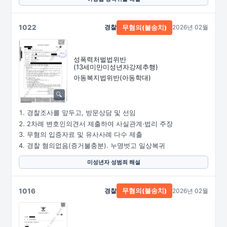
1022
경찰
2026년 02월
무혐의(불송치)
성폭력처벌법위반
(13세미만미성년자강제추행)
아동복지법위반(아동학대)
경찰조사를 앞두고, 방문상담 및 선임
2차례 변호인의견서 제출하여 사실관계·법리 주장
무혐의 입증자료 및 유사사례 다수 제출
경찰 혐의없음(증거불충분). 누명벗고 일상복귀
미성년자 성범죄 해설
1016
경찰
2026년 02월
무혐의(불송치)