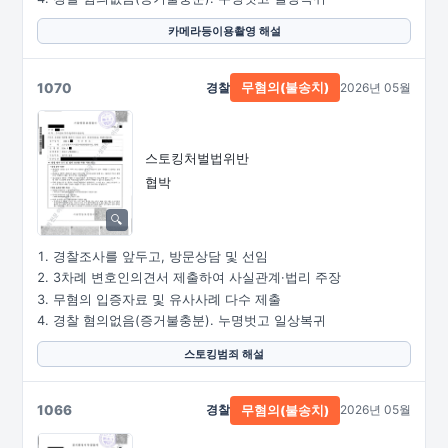
카메라등이용촬영 해설
1070
경찰
2026년 05월
무혐의(불송치)
스토킹처벌법위반
협박
경찰조사를 앞두고, 방문상담 및 선임
3차례 변호인의견서 제출하여 사실관계·법리 주장
무혐의 입증자료 및 유사사례 다수 제출
경찰 혐의없음(증거불충분). 누명벗고 일상복귀
스토킹범죄 해설
1066
경찰
2026년 05월
무혐의(불송치)