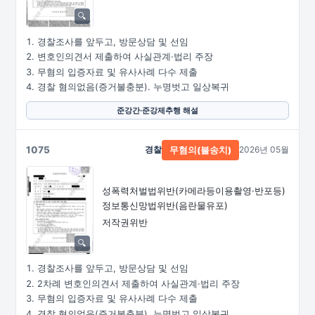
경찰조사를 앞두고, 방문상담 및 선임
변호인의견서 제출하여 사실관계·법리 주장
무혐의 입증자료 및 유사사례 다수 제출
경찰 혐의없음(증거불충분). 누명벗고 일상복귀
준강간·준강제추행 해설
1075
경찰
2026년 05월
무혐의(불송치)
성폭력처벌법위반
(카메라등이용촬영·
반포등)
정보통신망법위반(음란물유포)
저작권위반
경찰조사를 앞두고, 방문상담 및 선임
2차례 변호인의견서 제출하여 사실관계·법리 주장
무혐의 입증자료 및 유사사례 다수 제출
경찰 혐의없음(증거불충분). 누명벗고 일상복귀