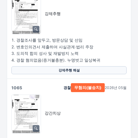
강제추행
경찰조사를 앞두고, 방문상담 및 선임
변호인의견서 제출하여 사실관계·법리 주장
도의적 합의 성사 및 재발방지 노력
경찰 혐의없음(증거불충분). 누명벗고 일상복귀
강제추행 해설
1065
경찰
2026년 05월
무혐의(불송치)
강간치상