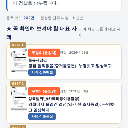
이 검찰로 송부됩니다.
등록 카드
262건
— 원장형 전체 나열 · 최신순
★ 꼭 확인해 보셔야 할 대표 사
— 이 처분 그룹의 대표 사
례
례
BEST 1
무혐의(불송치)
경찰 · 2026년 03월
준유사강간
경찰 혐의없음(증거불충분). 누명벗고 일상복귀
사례 심화해설
BEST 2
무혐의(불입건)
경찰 · 2026년 01월
성폭법위반(카메라등이용촬영)
경찰에서 불입건 결정(입건 전 조사종결). 누명벗
고 일상복귀
사례 심화해설
BEST 3