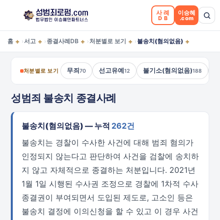
사례
이승혜
DB
.com
+
+
+
+
+
홈
서고
종결사례DB
처분별로 보기
불송치(혐의없음)
›
›
›
›
무죄
선고유예
불기소(혐의없음)
처분별로 보기
70
12
188
성범죄 불송치 종결사례
불송치(혐의없음) — 누적
262건
불송치는 경찰이 수사한 사건에 대해 범죄 혐의가
인정되지 않는다고 판단하여 사건을 검찰에 송치하
지 않고 자체적으로 종결하는 처분입니다. 2021년
1월 1일 시행된 수사권 조정으로 경찰에 1차적 수사
종결권이 부여되면서 도입된 제도로, 고소인 등은
불송치 결정에 이의신청을 할 수 있고 이 경우 사건