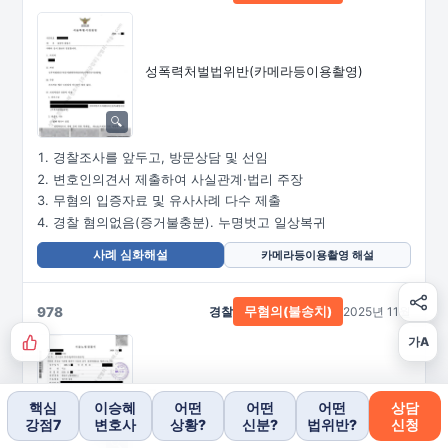
성폭력처벌법위반
(카메라등이용촬영)
경찰조사를 앞두고, 방문상담 및 선임
변호인의견서 제출하여 사실관계·법리 주장
무혐의 입증자료 및 유사사례 다수 제출
경찰 혐의없음(증거불충분). 누명벗고 일상복귀
사례 심화해설
카메라등이용촬영 해설
978
경찰
2025년 11월
무혐의(불송치)
가A
무고
핵심
이승혜
어떤
어떤
어떤
상담
강점7
변호사
상황?
신분?
법위반?
신청