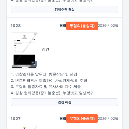
강제추행 해설
1028
경찰
2026년 02월
무혐의(불송치)
강간
경찰조사를 앞두고, 방문상담 및 선임
변호인의견서 제출하여 사실관계·법리 주장
무혐의 입증자료 및 유사사례 다수 제출
경찰 혐의없음(증거불충분). 누명벗고 일상복귀
강간 해설
1027
경찰
2026년 02월
무혐의(불송치)