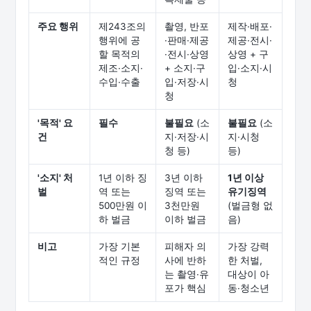
주요 행위
제243조의
촬영, 반포
제작·배포·
행위에 공
·판매·제공
제공·전시·
할 목적의
·전시·상영
상영 + 구
제조·소지·
+ 소지·구
입·소지·시
수입·수출
입·저장·시
청
청
'목적' 요
필수
불필요
(소
불필요
(소
건
지·저장·시
지·시청
청 등)
등)
'소지' 처
1년 이하 징
3년 이하
1년 이상
벌
역 또는
징역 또는
유기징역
500만원 이
3천만원
(벌금형 없
하 벌금
이하 벌금
음)
비고
가장 기본
피해자 의
가장 강력
적인 규정
사에 반하
한 처벌,
는 촬영·유
대상이 아
포가 핵심
동·청소년