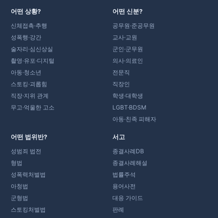
어떤 상황?
어떤 신분?
신체접촉·추행
공무원·준공무원
성폭행·강간
교사·교원
술자리·심신상실
군인·군무원
촬영·유포·디지털
의사·의료인
아동·청소년
전문직
스토킹·괴롭힘
직장인
직장·지위 관계
학생·대학생
무고·억울한 고소
LGBT·BDSM
아동·친족 피해자
어떤 법위반?
서고
성범죄 법전
종결사례DB
형법
종결사례해설
성폭력처벌법
법률주석
아청법
용어사전
군형법
대응 가이드
스토킹처벌법
판례