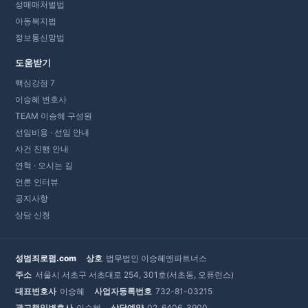
성매매처벌법
아동복지법
정보통신망법
도움받기
핵심강점 7
이승혜 변호사
TEAM 이승혜 구성원
선임비용 · 선임 안내
사건 진행 안내
연혁 · 오시는 길
언론 인터뷰
공지사항
상담 신청
성범죄로펌.com
상호
법무법인 이승혜앤파트너스
주소
서울시 서초구 서초대로 254, 301호(서초동, 오퓨런스)
대표변호사
이승혜
사업자등록번호
732-81-03215
광고책임변호사
이승혜
상담예약
02. 6406. 3900