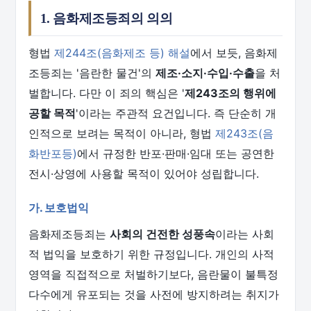
1. 음화제조등죄의 의의
형법
제244조(음화제조 등) 해설
에서 보듯, 음화제
조등죄는 '음란한 물건'의
제조·소지·수입·수출
을 처
벌합니다. 다만 이 죄의 핵심은 '
제243조의 행위에
공할 목적
'이라는 주관적 요건입니다. 즉 단순히 개
인적으로 보려는 목적이 아니라, 형법
제243조(음
화반포등)
에서 규정한 반포·판매·임대 또는 공연한
전시·상영에 사용할 목적이 있어야 성립합니다.
가. 보호법익
음화제조등죄는
사회의 건전한 성풍속
이라는 사회
적 법익을 보호하기 위한 규정입니다. 개인의 사적
영역을 직접적으로 처벌하기보다, 음란물이 불특정
다수에게 유포되는 것을 사전에 방지하려는 취지가