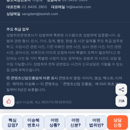
대표전화
02. 6406. 2800
대표메일
hi@lawlsh.com
상담메일
sangdam@lawlsh.com
주요 취급 업무
성범죄전문변호사가 성범죄에 특화된 시스템으로 성범죄에 집중합니다. 성
범죄 관련 형사, 민사, 가사, 징계, 행정, 헌법 등 사건 일체를 주요 취급 업무로
하고, 수임사건 관련 사건, 기존 의뢰인 관련 사건, 당사 관련 사건, 지인 관련
사건, 공익사건, 의뢰인의 이익과 요청에 따라 특별히 조력이 필요하다고 판
단되는 사건 등 기타 특별한 사정이 있는 경우에는 성범죄 외 사건도 상담 및
수임 가능합니다. 성범죄와 전혀 관련없는 사건의 신규상담은 거절될 수 있는
점 양해 부탁드립니다.
ⓒ 콘텐츠산업진흥법에 따른 표시
콘텐츠의 명칭: 이미지, 영상, 텍스트, 디자
인 · 제작자: 이승혜 — 이 콘텐츠는 「콘텐츠산업 진흥법」에 따라 최초 제작
일부터 5년간 보호됩니다.
가A
Copyright 이승혜. ALL RIGHTS RESERVED.
핵심
이승혜
어떤
어떤
어떤
상담
강점7
변호사
상황?
신분?
법위반?
신청