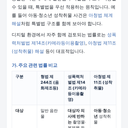
수 있을 때, 특별법을 우선 적용하는 원칙입니다. 예
를 들어 아동·청소년 성착취물 사건은
아청법 체계
해설
처럼 특별법 구조를 함께 보아야 합니다.
디지털 환경에서 자주 함께 검토되는 법률로는
성폭
력처벌법 제14조(카메라등이용촬영)
,
아청법 제11조
(성착취물) 해설
등이 대표적입니다.
가. 주요 관련 법률 비교
구분
형법 제
성폭력처
아청법 제
244조 (음
벌법 제14
11조 (성착
화제조등)
조 (카메라
취물)
등이용촬
영)
대상
일반 음란
대상자 의
아동·청소
물
사에 반하
년
성착취
는
촬영물·
물
복제물 등