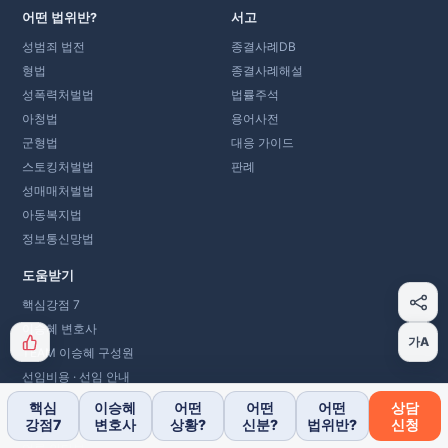
어떤 법위반?
서고
성범죄 법전
종결사례DB
형법
종결사례해설
성폭력처벌법
법률주석
아청법
용어사전
군형법
대응 가이드
스토킹처벌법
판례
성매매처벌법
아동복지법
정보통신망법
도움받기
핵심강점 7
이승혜 변호사
가A
TEAM 이승혜 구성원
선임비용 · 선임 안내
사건 진행 안내
핵심
이승혜
어떤
어떤
어떤
상담
강점7
변호사
상황?
신분?
법위반?
신청
연혁 · 오시는 길