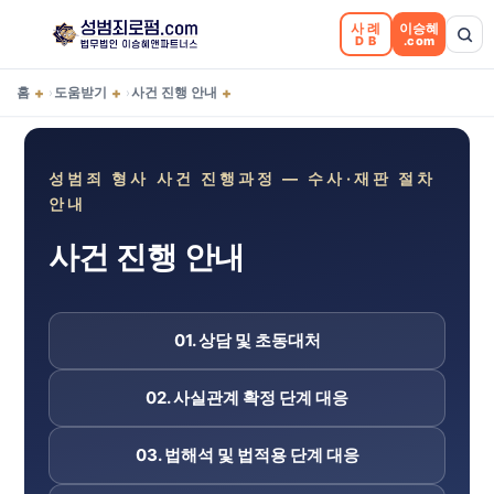
사례
이승혜
DB
.com
+
+
+
홈
도움받기
사건 진행 안내
›
›
성범죄 형사 사건 진행과정 — 수사·재판 절차
안내
사건 진행 안내
01. 상담 및 초동대처
02. 사실관계 확정 단계 대응
03. 법해석 및 법적용 단계 대응