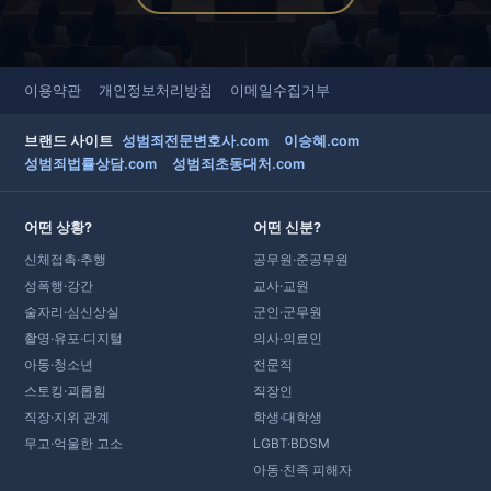
이용약관
개인정보처리방침
이메일수집거부
브랜드 사이트
성범죄전문변호사.com
이승혜.com
성범죄법률상담.com
성범죄초동대처.com
어떤 상황?
어떤 신분?
신체접촉·추행
공무원·준공무원
성폭행·강간
교사·교원
술자리·심신상실
군인·군무원
촬영·유포·디지털
의사·의료인
아동·청소년
전문직
스토킹·괴롭힘
직장인
직장·지위 관계
학생·대학생
무고·억울한 고소
LGBT·BDSM
아동·친족 피해자