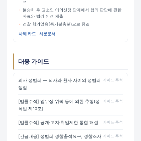
석
불송치 후 고소인 이의신청 단계에서 혐의 판단에 관한
자료와 법리 의견 제출
검찰 혐의없음(증거불충분)으로 종결
사례 카드
·
처분문서
대응 가이드
가이드·주석
의사 성범죄 — 의사와 환자 사이의 성범죄
쟁점
가이드·주석
[법률주석] 업무상 위력 등에 의한 추행(성
폭법 제10조)
가이드·주석
[법률주석] 공개·고지·취업제한 통합 해설
가이드·주석
[긴급대응] 성범죄 경찰출석요구, 경찰조사