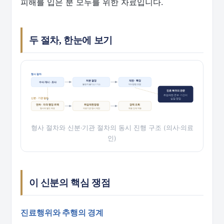
피해를 입은 분 모두를 위한 자료입니다.
두 절차, 한눈에 보기
형사 절차
처분 결정
재판 · 확정
수사 개시 · 조사
불송치·불기소 / 기소
약식명령 포함
진료 복귀의 관문
취업제한 존부·기간이
신분 · 기관 절차
실질 쟁점
면허 · 자격 행정 트랙
취업제한명령
경력 조회
형사와 별도 좌표
의료기관 명시 제한
채용 단계 작동
형사 절차와 신분·기관 절차의 동시 진행 구조 (의사·의료
인)
이 신분의 핵심 쟁점
진료행위와 추행의 경계