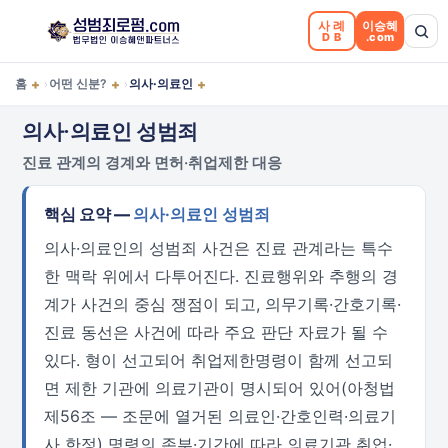
사례
이승혜
DB
.com
+
+
+
홈
어떤 신분?
의사·의료인
›
›
의사·의료인 성범죄
진료 관계의 경계와 면허·취업제한 대응
핵심 요약 —
의사·의료인 성범죄
의사·의료인의 성범죄 사건은 진료 관계라는 특수
한 맥락 위에서 다투어진다. 진료행위와 추행의 경
계가 사건의 중심 쟁점이 되고, 의무기록·간호기록·
진료 동선은 사건에 따라 주요 판단 자료가 될 수
있다. 형이 선고되어 취업제한명령이 함께 선고되
면 제한 기관에 의료기관이 명시되어 있어(아청법
제56조 — 조문에 열거된 의료인·간호인력·의료기
사 한정) 명령의 존부·기간에 따라 의료기관 취업·