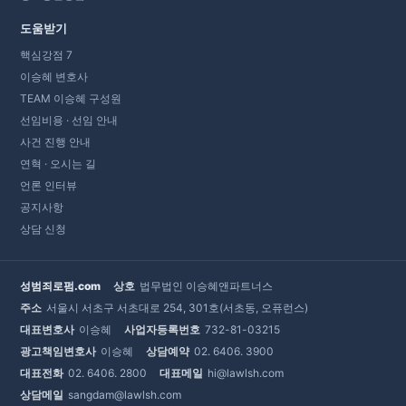
도움받기
핵심강점 7
이승혜 변호사
TEAM 이승혜 구성원
선임비용 · 선임 안내
사건 진행 안내
연혁 · 오시는 길
언론 인터뷰
공지사항
상담 신청
성범죄로펌.com
상호
법무법인 이승혜앤파트너스
주소
서울시 서초구 서초대로 254, 301호(서초동, 오퓨런스)
대표변호사
이승혜
사업자등록번호
732-81-03215
광고책임변호사
이승혜
상담예약
02. 6406. 3900
대표전화
02. 6406. 2800
대표메일
hi@lawlsh.com
상담메일
sangdam@lawlsh.com