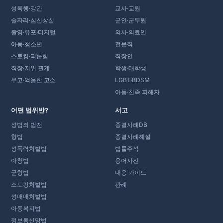
성폭행·강간
교사·교원
술자리·심신상실
군인·군무원
촬영·유포·디지털
의사·의료인
아동·청소년
전문직
스토킹·괴롭힘
직장인
직장·지위 관계
학생·대학생
무고·억울한 고소
LGBT·BDSM
아동·친족 피해자
어떤 법위반?
서고
성범죄 법전
종결사례DB
형법
종결사례해설
성폭력처벌법
법률주석
아청법
용어사전
군형법
대응 가이드
스토킹처벌법
판례
성매매처벌법
아동복지법
정보통신망법