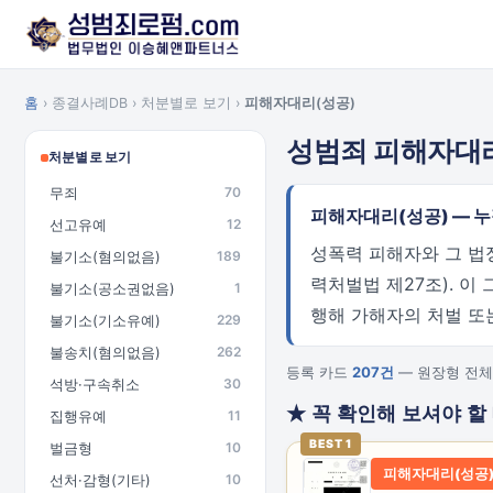
홈
› 종결사례DB › 처분별로 보기 ›
피해자대리(성공)
성범죄 피해자대
처분별로 보기
무죄
70
피해자대리(성공) — 
선고유예
12
성폭력 피해자와 그 법
불기소(혐의없음)
189
력처벌법 제27조). 이
불기소(공소권없음)
1
행해 가해자의 처벌 또
불기소(기소유예)
229
불송치(혐의없음)
262
등록 카드
207건
— 원장형 전체
석방·구속취소
30
★ 꼭 확인해 보셔야 할
집행유예
11
BEST 1
벌금형
10
피해자대리(성공
선처·감형(기타)
10