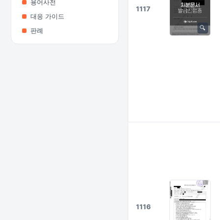
용어사전
1117
대응 가이드
판례
1116