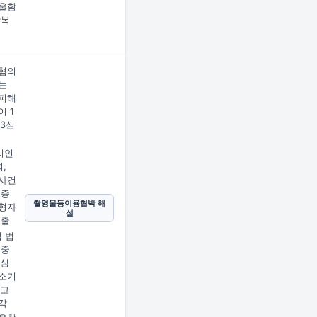
울함
상복
혐의
는
피해
여 1
 3심
리인
,
사건
의증
촬영물등이용협박 해
형자
설
제출
심 법
 중
2심
소기
피고
각