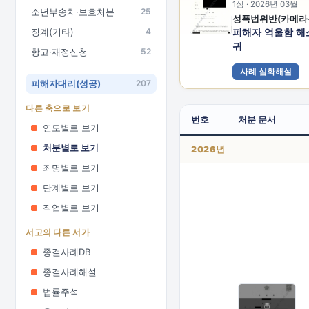
1심 · 2026년 03월
소년부송치·보호처분
25
징계(기타)
4
피해자 억울함 해
귀
항고·재정신청
52
사례 심화해설
피해자대리(성공)
207
다른 축으로 보기
번호
처분 문서
연도별로 보기
처분별로 보기
2026년
죄명별로 보기
단계별로 보기
직업별로 보기
서고의 다른 서가
종결사례DB
종결사례해설
법률주석