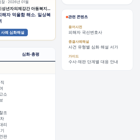
찰 · 2026년 01월
미성년자의제강간 아동복지법위반 아청법위반(성착취물제작등)
피해자 억울함 해소. 일상복
관련 콘텐츠
귀
용어사전
피해자 국선변호사
사례 심화해설
종결사례해설
사건 유형별 심화 해설 서가
심화·총평
가이드
수사·재판 단계별 대응 안내
 직
여
고소
보
찰조
2차
대리
 기
건판