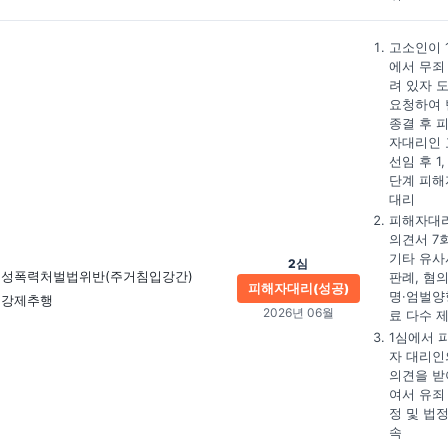
고소인이 
에서 무죄
려 있자 
요청하여 
종결 후 
자대리인 
선임 후 1,
단계 피해
대리
피해자대
의견서 7회
기타 유사
2심
성폭력처벌법위반(주거침입강간)
판례, 혐
피해자대리(성공)
명·엄벌양
강제추행
2026년 06월
료 다수 
1심에서 
자 대리인
의견을 받
여서 유죄
정 및 법
속