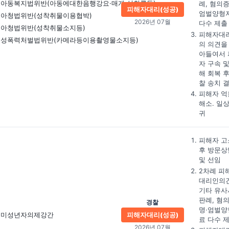
아동복지법위반(아동에대한음행강요·매개·성희롱등)
례, 혐의증
피해자대리(성공)
엄벌양형
아청법위반(성착취물이용협박)
2026년 07월
다수 제출
아청법위반(성착취물소지등)
피해자대
성폭력처벌법위반(카메라등이용촬영물소지등)
의 의견을
아들여서 
자 구속 및
해 회복 후
찰 송치 
피해자 억
해소. 일
귀
피해자 고
후 방문상
및 선임
2차례 피
대리인의견
기타 유사
판례, 혐
경찰
명·엄벌양
미성년자의제강간
피해자대리(성공)
료 다수 
2026년 07월