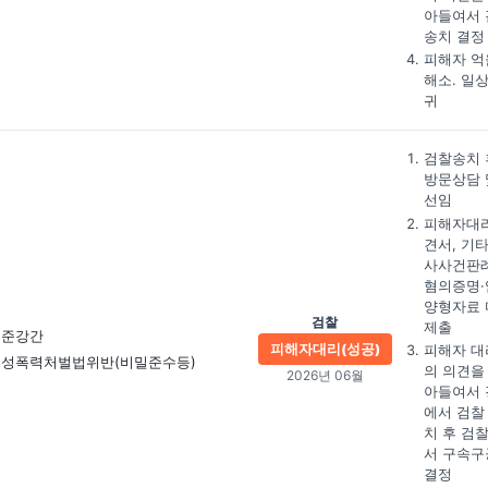
아들여서 
송치 결정
피해자 억
해소. 일
귀
검찰송치 
방문상담 
선임
피해자대
견서, 기타
사사건판례
혐의증명·
양형자료 
검찰
제출
준강간
피해자대리(성공)
피해자 대
성폭력처벌법위반(비밀준수등)
의 의견을
2026년 06월
아들여서 
에서 검찰
치 후 검
서 구속구
결정