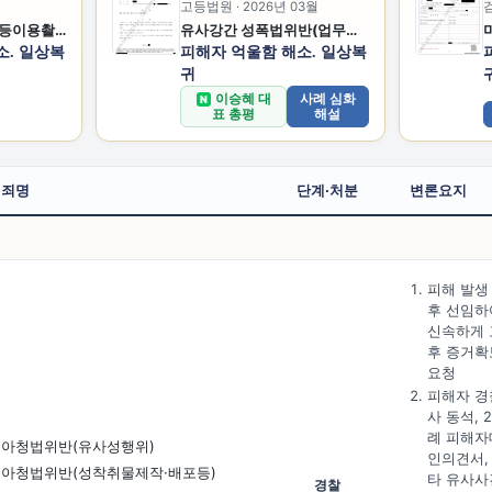
고등법원 · 2026년 03월
검
성폭법위반(카메라등이용촬영반포등)
유사강간 성폭법위반(업무상위력등에의한추행)
소. 일상복
피해자 억울함 해소. 일상복
귀
이승혜 대
사례 심화
N
표 총평
해설
죄명
단계·처분
변론요지
피해 발생
후 선임하
신속하게 
후 증거확
요청
피해자 경
사 동석, 
례 피해자
아청법위반(유사성행위)
인의견서,
아청법위반(성착취물제작·배포등)
타 유사사
경찰