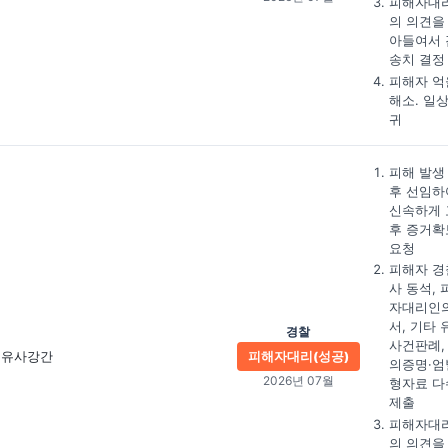
피해자대
의 의견을
아들여서 
송치 결정
피해자 억
해소. 일
귀
피해 발생
후 선임하
신속하게 
후 증거확
요청
피해자 경
사 동석, 
자대리인
서, 기타 
경찰
사건판례,
유사강간
피해자대리(성공)
의증명·엄
2026년 07월
형자료 다
제출
피해자대
의 의견을