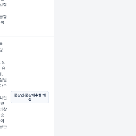
검찰
울함
상복
후
및
리의
 유
,
엄벌
다수
준강간·준강제추행 해
리인
설
 받
경찰
 송
찰에
공판