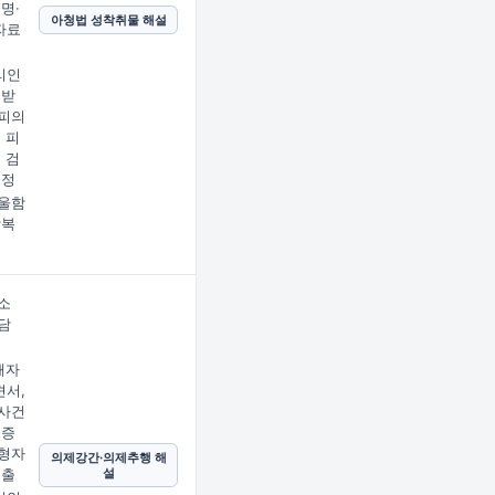
명·
아청법 성착취물 해설
자료
리인
 받
피의
 피
 검
결정
울함
상복
소
담
해자
서,
사건
의증
형자
의제강간·의제추행 해
설
제출