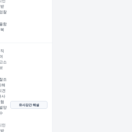
리인
 받
검찰
울함
상복
 직
여
고소
보
찰조
피해
의견
유사
 혐
유사강간 해설
벌양
수
리인
 받