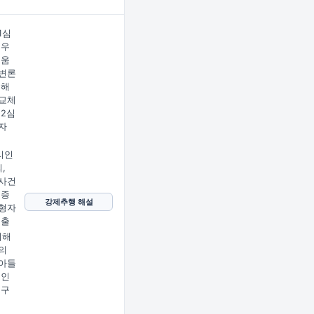
1심
 우
도움
변론
피해
교체
 2심
자
리인
,
사건
의증
강제추행 해설
형자
제출
피해
의
아들
 인
정구