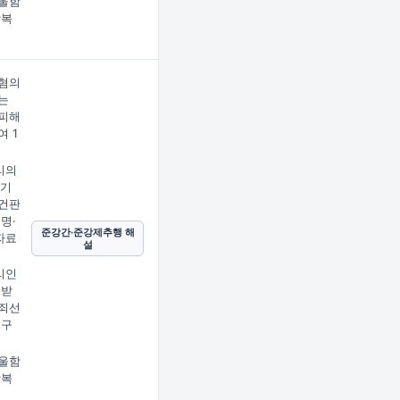
울함
상복
혐의
는
피해
여 1
리의
 기
건판
명·
준강간·준강제추행 해
자료
설
리인
 받
죄선
정구
울함
상복