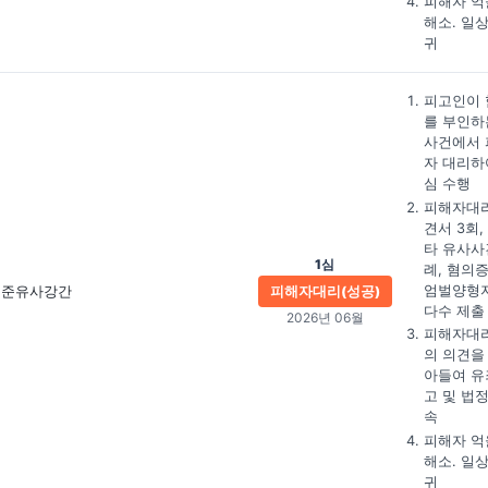
피해자 억
해소. 일
귀
피고인이 
를 부인하
사건에서 
자 대리하
심 수행
피해자대
견서 3회,
타 유사사
1심
례, 혐의증
엄벌양형
준유사강간
피해자대리(성공)
다수 제출
2026년 06월
피해자대
의 의견을
아들여 유
고 및 법
속
피해자 억
해소. 일
귀