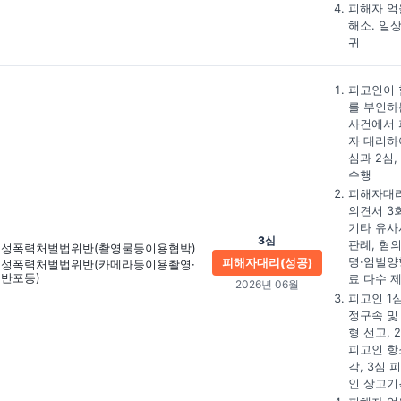
피해자 억
해소. 일
귀
피고인이 
를 부인하
사건에서 
자 대리하
심과 2심,
수행
피해자대
의견서 3회
기타 유사
3심
판례, 혐
성폭력처벌법위반
(촬영물등이용협박)
명·엄벌양
피해자대리(성공)
성폭력처벌법위반
(카메라등이용촬영·
반포등)
료 다수 
2026년 06월
피고인 1
정구속 및
형 선고, 
피고인 항
각, 3심 
인 상고기