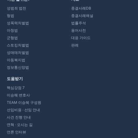
성범죄 법전
종결사례DB
형법
종결사례해설
성폭력처벌법
법률주석
아청법
용어사전
군형법
대응 가이드
스토킹처벌법
판례
성매매처벌법
아동복지법
정보통신망법
도움받기
핵심강점 7
이승혜 변호사
TEAM 이승혜 구성원
선임비용 · 선임 안내
사건 진행 안내
연혁 · 오시는 길
언론 인터뷰