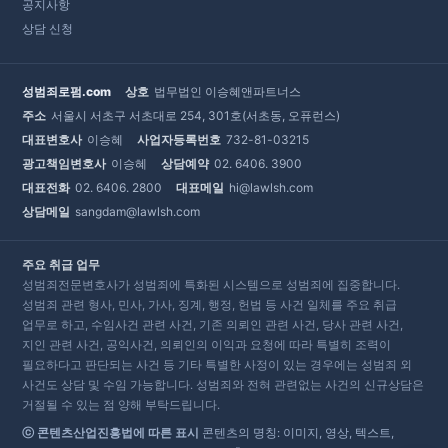
공지사항
상담 신청
성범죄로펌.com
상호
법무법인 이승혜앤파트너스
주소
서울시 서초구 서초대로 254, 301호(서초동, 오퓨런스)
대표변호사
이승혜
사업자등록번호
732-81-03215
광고책임변호사
이승혜
상담예약
02. 6406. 3900
대표전화
02. 6406. 2800
대표메일
hi@lawlsh.com
상담메일
sangdam@lawlsh.com
주요 취급 업무
성범죄전문변호사가 성범죄에 특화된 시스템으로 성범죄에 집중합니다.
성범죄 관련 형사, 민사, 가사, 징계, 행정, 헌법 등 사건 일체를 주요 취급
업무로 하고, 수임사건 관련 사건, 기존 의뢰인 관련 사건, 당사 관련 사건,
지인 관련 사건, 공익사건, 의뢰인의 이익과 요청에 따라 특별히 조력이
필요하다고 판단되는 사건 등 기타 특별한 사정이 있는 경우에는 성범죄 외
사건도 상담 및 수임 가능합니다. 성범죄와 전혀 관련없는 사건의 신규상담은
거절될 수 있는 점 양해 부탁드립니다.
ⓒ 콘텐츠산업진흥법에 따른 표시
콘텐츠의 명칭: 이미지, 영상, 텍스트,