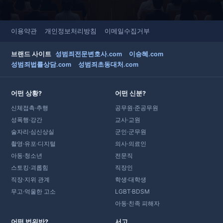
이용약관
개인정보처리방침
이메일수집거부
브랜드 사이트
성범죄전문변호사.com
이승혜.com
성범죄법률상담.com
성범죄초동대처.com
어떤 상황?
어떤 신분?
신체접촉·추행
공무원·준공무원
성폭행·강간
교사·교원
술자리·심신상실
군인·군무원
촬영·유포·디지털
의사·의료인
아동·청소년
전문직
스토킹·괴롭힘
직장인
직장·지위 관계
학생·대학생
무고·억울한 고소
LGBT·BDSM
아동·친족 피해자
어떤 법위반?
서고