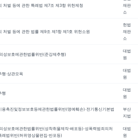
 처벌 등에 관한 특례법 제7조 제3항 위헌제청
재판
소
헌법
 처벌 등에 관한 법률 제9조 제1항 제1호 위헌소원
재판
소
대법
의성보호에관한법률위반(준강제추행)
원
대법
추행·상관모욕
원
대법
추행
원
이용촉진및정보보호등에관한법률위반(명예훼손)·전기통신기본법
부산
지법
의성보호에관한법률위반(성착취물제작·배포등)·성폭력범죄의처
대법
례법위반(허위영상물편집·반포등)
원