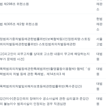
법 제298조 위헌소원
재판
소
헌법
법 제305조 제2항 위헌소원
재판
소
정범죄가중처벌등에관한법률위반(보복협박등)(인정된죄명:스토킹
서울
죄의처벌등에관한법률위반)·스토킹범죄의처벌등에관한
고법
고[피고인이 피무고자를 상대로 고소한 내용이 무고에 해당하는지
대법
부가 문제된 사건]
원
폭력범죄의처벌등에관한특례법위반(촬영물등이용협박)·협박[「성
대법
력범죄의 처벌 등에 관한 특례법」제14조의3 제
원
대법
폭력범죄의처벌및피해자보호등에관한법률위반(특수준강간)
원
강간미수[준강간죄의 장애미수 공소사실에 관한 심리결과 준강간
대법
의 불능미수 범죄사실이 인정되는 경우 직권심판
원