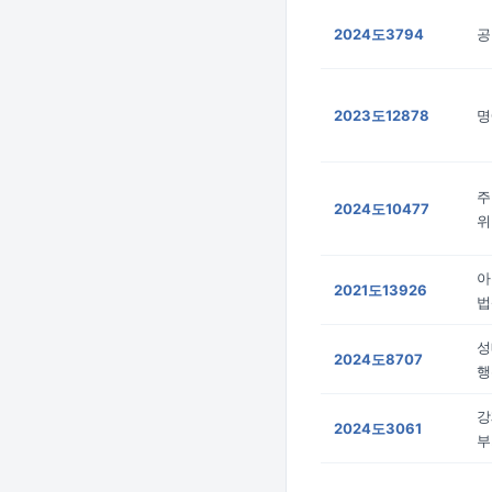
2024도3794
공
2023도12878
명
주
2024도10477
위
아
2021도13926
법
성
2024도8707
행
강
2024도3061
부