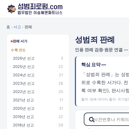
홈
›
서고
›
판례
성범죄 판례
판례 서가
인용 판례 검증·원문 연결 — 
수록 연도
2026년 선고
3
핵심 요약 —
2025년 선고
22
「성범죄 판례」는 성범
2024년 선고
21
위로 수록한 서가다. 
2023년 선고
28
록 여부 확인), 판시
2022년 선고
20
출처: 판례 데이터 출처: 국가
2021년 선고
17
2020년 선고
31
2019년 선고
22
2018년 선고
29