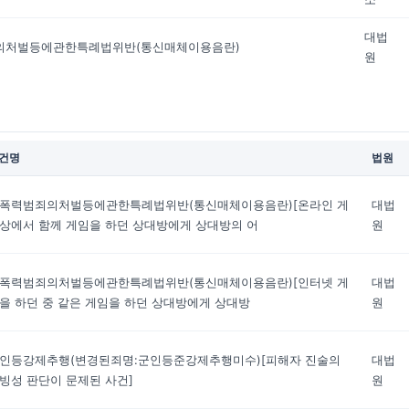
대법
의처벌등에관한특례법위반(통신매체이용음란)
원
건명
법원
폭력범죄의처벌등에관한특례법위반(통신매체이용음란)[온라인 게
대법
상에서 함께 게임을 하던 상대방에게 상대방의 어
원
폭력범죄의처벌등에관한특례법위반(통신매체이용음란)[인터넷 게
대법
을 하던 중 같은 게임을 하던 상대방에게 상대방
원
인등강제추행(변경된죄명:군인등준강제추행미수)[피해자 진술의
대법
빙성 판단이 문제된 사건]
원