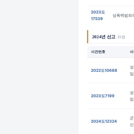
2023도
성폭력범죄
17539
2024년 선고
21건
사건번호
사
성
2022도10688
임
성
2023도7199
임
군
2024도12324
신