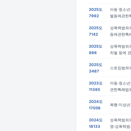
2025도
아동·청소년
7992
벌등에관한특
2025도
성폭력범죄
7142
등에관한특례
2025도
성폭력범죄
986
처벌 등에 
2025도
스토킹범죄
3487
2023도
아동·청소
11395
관한특례법위
2024도
폭행·미성년
17056
2024도
성폭력범죄
16133
명:성폭력