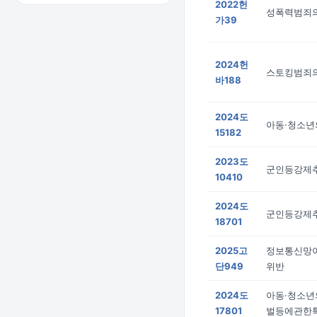
2022헌
성폭력범죄의
가39
2024헌
스토킹범죄의
바188
2024도
아동·청소년
15182
2023도
군인등강제
10410
2024도
군인등강제
18701
2025고
정보통신망
단949
위반
2024도
아동·청소년
17801
벌등에관한특