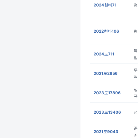
2024헌바71
형
2022헌바106
형
특
2024노711
범
무
2021도2656
여
성
2023도17896
폭
2023도13406
성
준
2021도9043
죄