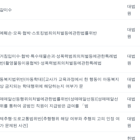
대법
갈미수
원
대법
예훼손·모욕·협박·스토킹범죄의처벌등에관한법률위반
원
거침입미수·협박·특수재물손괴·성폭력범죄의처벌등에관한특례법
대법
반(촬영물등이용협박)·성폭력범죄의처벌등에관한특례법
원
동복지법위반(아동학대)[교사가 교육과정에서 한 행동이 아동복지
대법
상 금지되는 학대행위에 해당하는지 여부가 문
원
매매알선등행위의처벌에관한법률위반(성매매알선등)[성매매알선
대법
위를 통하여 공범인 직원이 지급받은 급여를 「범
원
제추행·도로교통법위반[추행행위 해당 여부와 추행의 고의 인정 여
대법
가 문제된 사건]
원
헌법