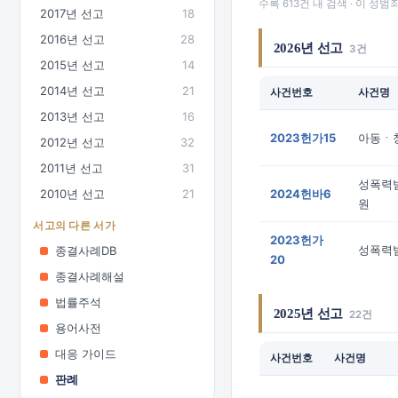
수록 613건 내 검색 · 이 
2017년 선고
18
2016년 선고
28
2026년 선고
3건
2015년 선고
14
2014년 선고
21
사건번호
사건명
2013년 선고
16
2023헌가15
아동ㆍ청
2012년 선고
32
2011년 선고
31
성폭력범
2010년 선고
21
2024헌바6
원
서고의 다른 서가
2023헌가
성폭력범
종결사례DB
20
종결사례해설
법률주석
2025년 선고
22건
용어사전
대응 가이드
사건번호
사건명
판례