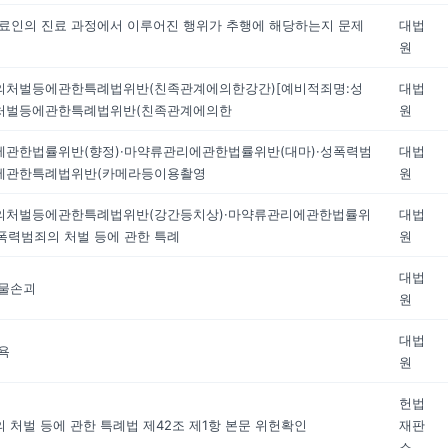
료인의 진료 과정에서 이루어진 행위가 추행에 해당하는지 문제
대법
원
의처벌등에관한특례법위반(친족관계에의한강간)[예비적죄명:성
대법
처벌등에관한특례법위반(친족관계에의한
원
관한법률위반(향정)·마약류관리에관한법률위반(대마)·성폭력범
대법
에관한특례법위반(카메라등이용촬영
원
의처벌등에관한특례법위반(강간등치상)·마약류관리에관한법률위
대법
성폭력범죄의 처벌 등에 관한 특례
원
대법
물손괴
원
대법
욕
원
헌법
 처벌 등에 관한 특례법 제42조 제1항 본문 위헌확인
재판
소