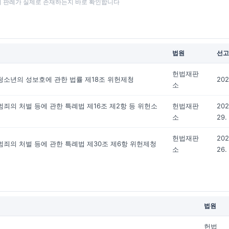
성범죄 판례가 실제로 존재하는지 바로 확인합니다
법원
선고
헌법재판
소년의 성보호에 관한 법률 제18조 위헌제청
202
소
죄의 처벌 등에 관한 특례법 제16조 제2항 등 위헌소
헌법재판
202
소
29.
헌법재판
202
죄의 처벌 등에 관한 특례법 제30조 제6항 위헌제청
소
26.
법원
헌법