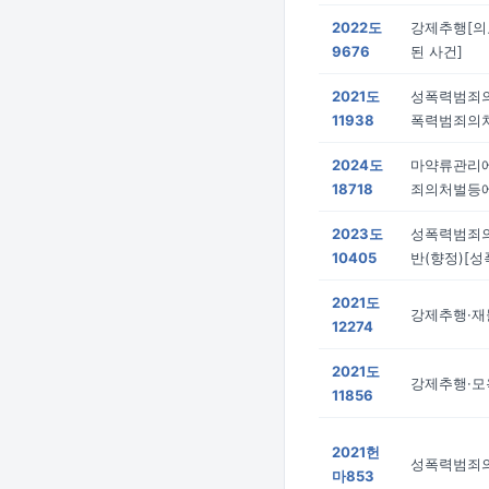
2022도
강제추행[의
9676
된 사건]
2021도
성폭력범죄
11938
폭력범죄의
2024도
마약류관리에
18718
죄의처벌등
2023도
성폭력범죄
10405
반(향정)[
2021도
강제추행·재
12274
2021도
강제추행·모
11856
2021헌
성폭력범죄의
마853