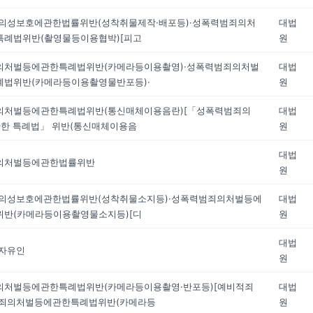
의성보호에관한법률위반(성착취물제작·배포등)·성폭력범죄의처
대법
례법위반(촬영물등이용협박)[피고
원
의처벌등에관한특례법위반(카메라등이용촬영)·성폭력범죄의처벌
대법
법위반(카메라등이용촬영물반포등)·
원
의처벌등에관한특례법위반(통신매체이용음란)[「성폭력범죄의
대법
관한 특례법」 위반(통신매체이용음
원
대법
의처벌등에관한법률위반
원
년의성보호에관한법률위반(성착취물소지등)·성폭력범죄의처벌등에
대법
반(카메라등이용촬영물소지등)[디
원
대법
자유인
원
의처벌등에관한특례법위반(카메라등이용촬영·반포등)[예비적죄
대법
범죄의처벌등에관한특례법위반(카메라등
원