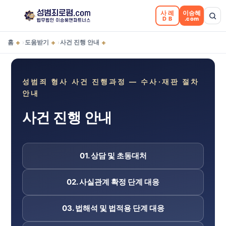
사례
이승혜
DB
.com
+
+
+
홈
도움받기
사건 진행 안내
›
›
성범죄 형사 사건 진행과정 — 수사·재판 절차
안내
사건 진행 안내
01. 상담 및 초동대처
02. 사실관계 확정 단계 대응
03. 법해석 및 법적용 단계 대응