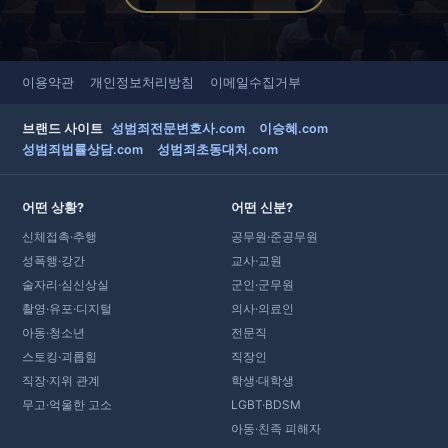
이용약관
개인정보처리방침
이메일수집거부
브랜드 사이트
성범죄전문변호사.com
이승혜.com
성범죄법률상담.com
성범죄초동대처.com
어떤 상황?
어떤 신분?
신체접촉·추행
공무원·준공무원
성폭행·강간
교사·교원
술자리·심신상실
군인·군무원
촬영·유포·디지털
의사·의료인
아동·청소년
전문직
스토킹·괴롭힘
직장인
직장·지위 관계
학생·대학생
무고·억울한 고소
LGBT·BDSM
아동·친족 피해자