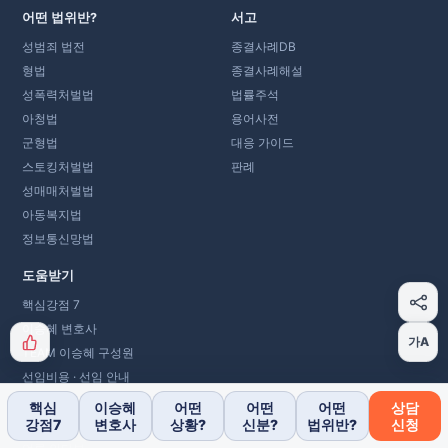
어떤 법위반?
서고
성범죄 법전
종결사례DB
형법
종결사례해설
성폭력처벌법
법률주석
아청법
용어사전
군형법
대응 가이드
스토킹처벌법
판례
성매매처벌법
아동복지법
정보통신망법
도움받기
핵심강점 7
이승혜 변호사
가A
TEAM 이승혜 구성원
선임비용 · 선임 안내
사건 진행 안내
핵심
이승혜
어떤
어떤
어떤
상담
강점7
변호사
상황?
신분?
법위반?
신청
연혁 · 오시는 길