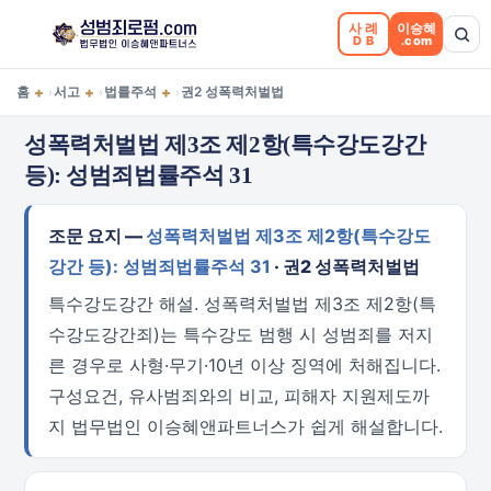
사례
이승혜
DB
.com
+
+
+
홈
서고
법률주석
권2 성폭력처벌법
›
›
›
성폭력처벌법 제3조 제2항(특수강도강간
등): 성범죄법률주석 31
조문 요지 —
성폭력처벌법 제3조 제2항(특수강도
강간 등): 성범죄법률주석 31
· 권2 성폭력처벌법
특수강도강간 해설. 성폭력처벌법 제3조 제2항(특
수강도강간죄)는 특수강도 범행 시 성범죄를 저지
른 경우로 사형·무기·10년 이상 징역에 처해집니다.
구성요건, 유사범죄와의 비교, 피해자 지원제도까
지 법무법인 이승혜앤파트너스가 쉽게 해설합니다.