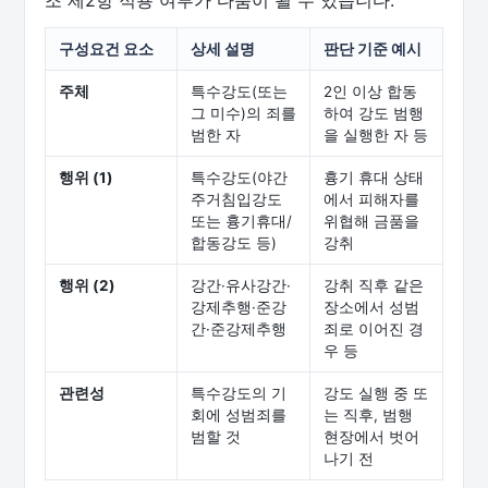
조 제2항 적용 여부가 다툼이 될 수 있습니다.
구성요건 요소
상세 설명
판단 기준 예시
주체
특수강도(또는
2인 이상 합동
그 미수)의 죄를
하여 강도 범행
범한 자
을 실행한 자 등
행위 (1)
특수강도(야간
흉기 휴대 상태
주거침입강도
에서 피해자를
또는 흉기휴대/
위협해 금품을
합동강도 등)
강취
행위 (2)
강간·유사강간·
강취 직후 같은
강제추행·준강
장소에서 성범
간·준강제추행
죄로 이어진 경
우 등
관련성
특수강도의 기
강도 실행 중 또
회에 성범죄를
는 직후, 범행
범할 것
현장에서 벗어
나기 전