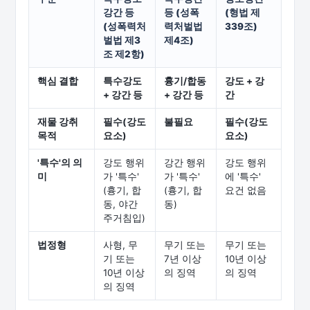
강간 등
등 (성폭
(형법 제
(성폭력처
력처벌법
339조)
벌법 제3
제4조)
조 제2항)
핵심 결합
특수강도
흉기/합동
강도 + 강
+ 강간 등
+ 강간 등
간
재물 강취
필수(강도
불필요
필수(강도
목적
요소)
요소)
'특수'의 의
강도 행위
강간 행위
강도 행위
미
가 '특수'
가 '특수'
에 '특수'
(흉기, 합
(흉기, 합
요건 없음
동, 야간
동)
주거침입)
법정형
사형, 무
무기 또는
무기 또는
기 또는
7년 이상
10년 이상
10년 이상
의 징역
의 징역
의 징역