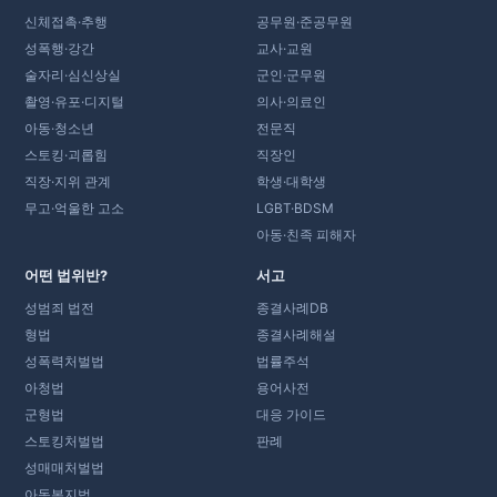
신체접촉·추행
공무원·준공무원
성폭행·강간
교사·교원
술자리·심신상실
군인·군무원
촬영·유포·디지털
의사·의료인
아동·청소년
전문직
스토킹·괴롭힘
직장인
직장·지위 관계
학생·대학생
무고·억울한 고소
LGBT·BDSM
아동·친족 피해자
어떤 법위반?
서고
성범죄 법전
종결사례DB
형법
종결사례해설
성폭력처벌법
법률주석
아청법
용어사전
군형법
대응 가이드
스토킹처벌법
판례
성매매처벌법
아동복지법