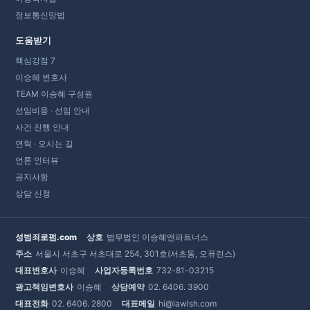
정보통신망법
도움받기
핵심강점 7
이승혜 변호사
TEAM 이승혜 구성원
선임비용 · 선임 안내
사건 진행 안내
연혁 · 오시는 길
언론 인터뷰
공지사항
상담 신청
성범죄로펌.com
상호
법무법인 이승혜앤파트너스
주소
서울시 서초구 서초대로 254, 301호(서초동, 오퓨런스)
대표변호사
이승혜
사업자등록번호
732-81-03215
광고책임변호사
이승혜
상담예약
02. 6406. 3900
대표전화
02. 6406. 2800
대표메일
hi@lawlsh.com