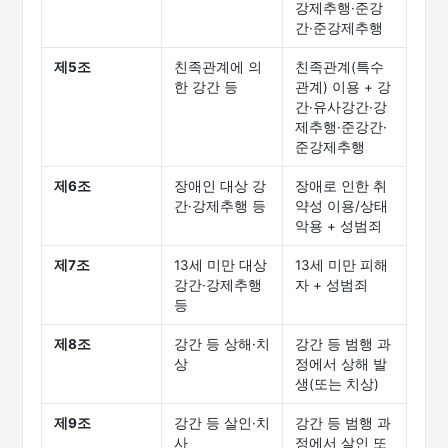
강제추행·준강
간·준강제추행
제5조
친족관계에 의
친족관계(특수
한 강간 등
관계) 이용 + 강
간·유사강간·강
제추행·준강간·
준강제추행
제6조
장애인 대상 강
장애로 인한 취
간·강제추행 등
약성 이용/상태
악용 + 성범죄
제7조
13세 미만 대상
13세 미만 피해
강간·강제추행
자 + 성범죄
등
제8조
강간 등 상해·치
강간 등 범행 과
상
정에서 상해 발
생(또는 치상)
제9조
강간 등 살인·치
강간 등 범행 과
사
정에서 살인 또