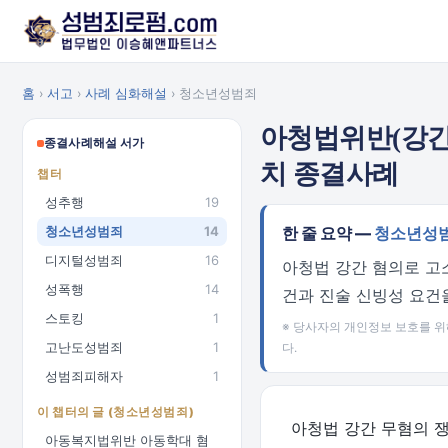
홈
›
서고
›
사례 심화해설
› 청소년성범죄
아청법위반(강간)
종결사례해설 서가
치 종결사례
챕터
성추행
19
청소년성범죄
14
한 줄 요약 —
청소년성
디지털성범죄
16
아청법 강간 혐의로 고
성폭행
14
건과 진술 신빙성 요건
스토킹
1
※ 당사자의 개인정보 보호를 위
고난도성범죄
1
다.
성범죄피해자
1
이 챕터의 글 (청소년성범죄)
아청법 강간 무혐의 
아동복지법위반 아동학대 혐