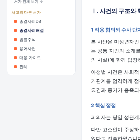
서가 전체 보기 →
Ⅰ. 사건의 구조와 
서고의 다른 서가
종결사례DB
1 적용 혐의와 수사 단
종결사례해설
법률주석
본 사안은 미성년자인
용어사전
는 공통 지인의 소개를
대응 가이드
의 시설)에 함께 입장
판례
아청법 사건은 사회적
거관계를 엄격하게 점
요건과 증거가 충족되
2 핵심 쟁점
피의자는 당일 성관계
다만 고소인이 주장하는
었다고 진술하였습니다