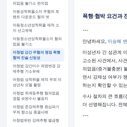
의없음 불기소 편의점
아동성착취물소지 무혐의 토
폭행·협박 요건과 
렌트 다운로드 혐의 벗
아동청소년성착취물 제작 소
---
지 선고유예
아동청소년성착취물소지 혐의
안녕하세요,
이승혜 
없음 불기소
미성년자 간 성관계 
아청법 강간 무혐의 쟁점 폭행
협박 진술 신빙성
고소된 사건에서, 사건
아청법 강간미수 죄명변경 강
의없음(증거불충분) 
제추행 기소유예
면서 강제성 여부가 
아청법 성착취물 제작 무죄 미
하는지 확인할 수 있는
성년자 모델 촬영
아청법 위계등추행 혐의없음
수사 절차의 큰 흐름(
경찰 보완수사 불송치
더 선명해집니다. 전
아청법 준강제추행 원심파기
무죄 항소심 종결사례
---
아청법위반 강제추행 벌금형