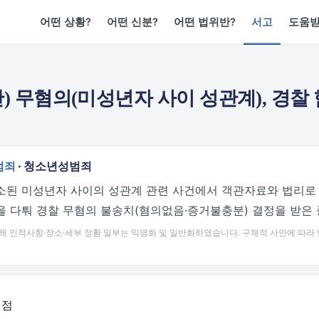
어떤 상황?
어떤 신분?
어떤 법위반?
서고
도움
 무혐의(미성년자 사이 성관계), 경찰
범죄
· 청소년성범죄
소된 미성년자 사이의 성관계 관련 사건에서 객관자료와 법리로 
을 다퉈 경찰 무혐의 불송치(혐의없음·증거불충분) 결정을 받은
해 인적사항·장소·세부 정황 일부는 익명화 및 일반화하였습니다. 구체적 사안에 따라 
쟁점