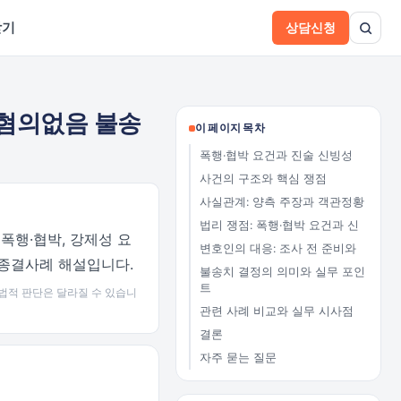
받기
상담신청
 혐의없음 불송
이 페이지 목차
폭행·협박 요건과 진술 신빙성
사건의 구조와 핵심 쟁점
사실관계: 양측 주장과 객관정황
법리 쟁점: 폭행·협박 요건과 신
폭행·협박, 강제성 요
변호인의 대응: 조사 전 준비와
 종결사례 해설입니다.
불송치 결정의 의미와 실무 포인
트
법적 판단은 달라질 수 있습니
관련 사례 비교와 실무 시사점
결론
자주 묻는 질문